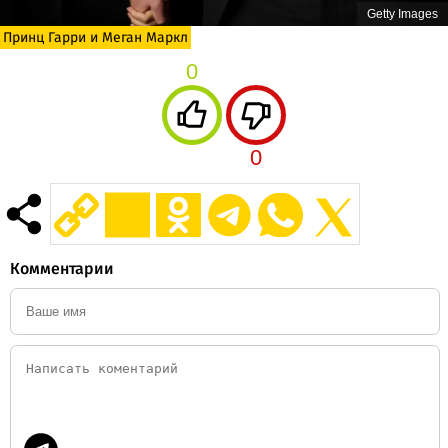
Getty Images
Принц Гарри и Меган Маркл
0
0
Комментарии