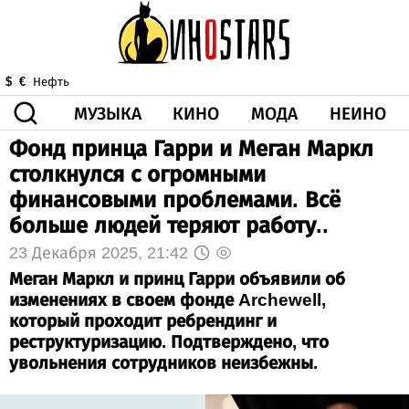
МУЗЫКА
КИНО
МОДА
НЕИНО
$
€
Нефть
Фонд принца Гарри и Меган Маркл
ЗДОРОВЬЕ
столкнулся с огромными
КОРОНА
ИСКУССТВО
ДРУГОЕ
финансовыми проблемами. Всё
О НАС
ВИДЕО
ГОРОСКОП
больше людей теряют работу..
23 Декабря 2025, 21:42
Меган Маркл и принц Гарри объявили об
изменениях в своем фонде Archewell,
который проходит ребрендинг и
реструктуризацию. Подтверждено, что
увольнения сотрудников неизбежны.