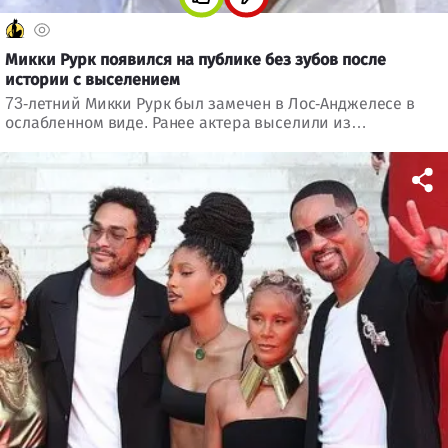
Микки Рурк появился на публике без зубов после
истории с выселением
73-летний Микки Рурк был замечен в Лос-Анджелесе в
ослабленном виде. Ранее актера выселили из
арендованного дома из-за долга по аренде, но он
утверждает, что перестал платить из-за плохих условий
проживания.