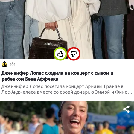
Дженнифер Лопес сходила на концерт с сыном и
ребенком Бена Аффлека
Дженнифер Лопес посетила концерт Арианы Гранде в
Лос-Анджелесе вместе со своей дочерью Эммой и Фином,
ребенком Бена Аффлека. Несмотря на развод, семьи
артистов сохраняют теплые отношения.