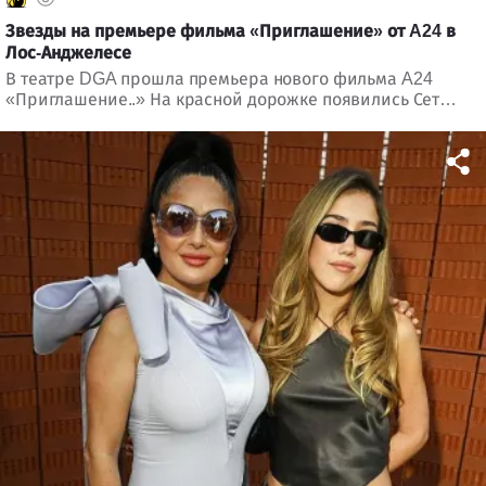
Звезды на премьере фильма «Приглашение» от A24 в
Лос-Анджелесе
В театре DGA прошла премьера нового фильма A24
«Приглашение..» На красной дорожке появились Сет
Роген, Оливия Уайлд, Пенелопе Крус, Эдвард Нортон и
другие гости.