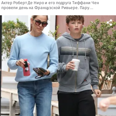
Актер Роберт Де Ниро и его подруга Тиффани Чен
провели день на Французской Ривьере. Пару
сфотографировали у отеля Eden Roc, а позже
сотрудники помогли актеру подняться на борт судна.