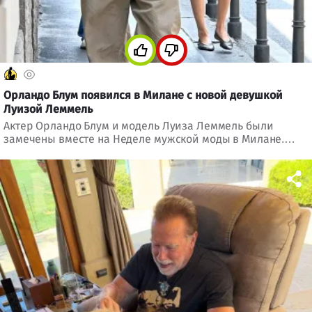
Орландо Блум появился в Милане с новой девушкой
Луизой Леммель
Актер Орландо Блум и модель Луиза Леммель были
замечены вместе на Неделе мужской моды в Милане.
Пара старается не афишировать роман, но их отношения
уже активно обсуждают.