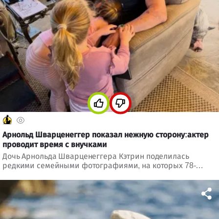
Арнольд Шварценеггер показал нежную сторону:актер
проводит время с внучками
Дочь Арнольда Шварценеггера Кэтрин поделилась
редкими семейными фотографиями, на которых 78-
летний актер отдыхает с внучками и выглядит
счастливым дедушкой.