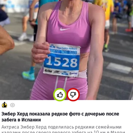
Эмбер Херд показала редкое фото с дочерью после
забега в Испании
Актриса Эмбер Херд поделилась редкими семейными
кадрами после своего первого забега на 10 км в Мадриде