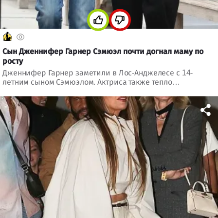
Сын Дженнифер Гарнер Сэмюэл почти догнал маму по
росту
Дженнифер Гарнер заметили в Лос-Анджелесе с 14-
летним сыном Сэмюэлом. Актриса также тепло
поздравила бывшего мужа Бена Аффлека с Днем отца.