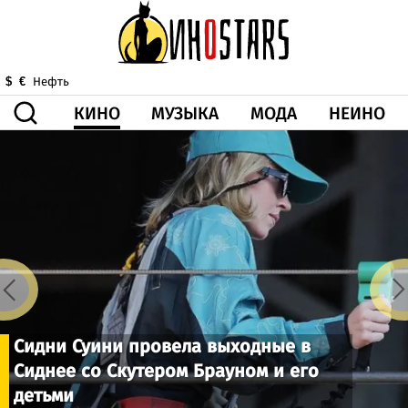
КИНО
МУЗЫКА
МОДА
НЕИНО
$
€
Нефть
ЗДОРОВЬЕ
КОРОНА
ИСКУССТВО
ДРУГОЕ
О НАС
ВИДЕО
ГОРОСКОП
Сидни Суини провела выходные в
Сиднее со Скутером Брауном и его
детьми