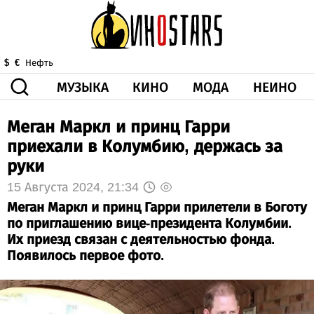
МУЗЫКА
КИНО
МОДА
НЕИНО
$
€
Нефть
Меган Маркл и принц Гарри
ЗДОРОВЬЕ
КОРОНА
ИСКУССТВО
ДРУГОЕ
приехали в Колумбию, держась за
О НАС
ВИДЕО
ГОРОСКОП
руки
15 Августа 2024, 21:34
Меган Маркл и принц Гарри прилетели в Боготу
по приглашению вице-президента Колумбии.
Их приезд связан с деятельностью фонда.
Появилось первое фото.