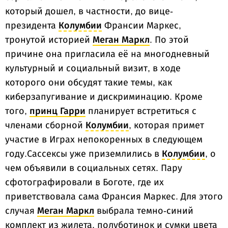
который дошел, в частности, до вице-
президента
Колумбии
Франсии Маркес,
тронутой историей
Меган Маркл
. По этой
причине она пригласила её на многодневный
культурный и социальный визит, в ходе
которого они обсудят такие темы, как
киберзапугивание и дискриминацию. Кроме
того,
принц Гарри
планирует встретиться с
членами сборной
Колумбии
, которая примет
участие в Играх непокоренных в следующем
году.Сассексы уже приземлились в
Колумбии
, о
чем объявили в социальных сетях. Пару
сфотографировали в Боготе, где их
приветствовала сама Франсия Маркес. Для этого
случая
Меган Маркл
выбрала темно-синий
комплект из жилета, полуботинок и сумки цвета