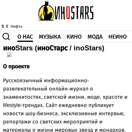
О НАС
МУЗЫКА
КИНО
МОДА
НЕИНО
$
€
Нефть
иноStars (иноСтарс / inoStars)
ЗДОРОВЬЕ
КОРОНА
ИСКУССТВО
ДРУГОЕ
ВИДЕО
ГОРОСКОП
О проекте
Русскоязычный информационно-
развлекательный онлайн-журнал о
знаменитостях, светской жизни, моде, красоте и
lifestyle-трендах. Сайт ежедневно публикует
новости шоу-бизнеса, эксклюзивные интервью,
репортажи со светских мероприятий и
материалы о жизни мировых звезд и монархов.