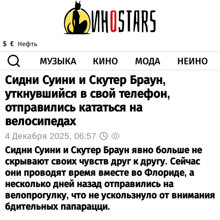
МУЗЫКА
КИНО
МОДА
НЕИНО
$
€
Нефть
Сидни Суини и Скутер Браун,
ЗДОРОВЬЕ
уткнувшийся в свой телефон,
КОРОНА
ИСКУССТВО
ДРУГОЕ
отправились кататься на
О НАС
ВИДЕО
ГОРОСКОП
велосипедах
4 Декабря 2025, 06:57
Сидни Суини и Скутер Браун явно больше не
скрывают своих чувств друг к другу. Сейчас
они проводят время вместе во Флориде, а
несколько дней назад отправились на
велопрогулку, что не ускользнуло от внимания
бдительных папарацци.