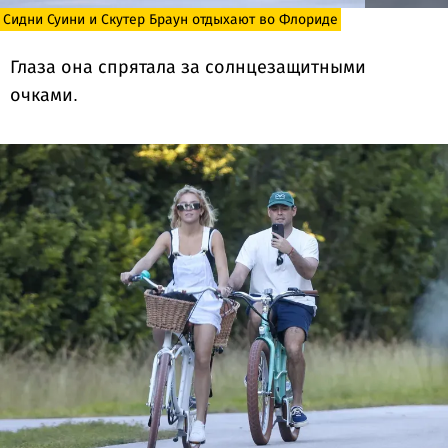
Сидни Суини и Скутер Браун отдыхают во Флориде
Глаза она спрятала за солнцезащитными
очками.