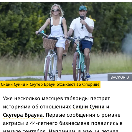
BACKGRID
Сидни Суини и Скутер Браун отдыхают во Флориде
Уже несколько месяцев таблоиды пестрят
историями об отношениях
Сидни Суини
и
Скутера Брауна
. Первые сообщения о романе
актрисы и 44-летнего бизнесмена появились в
начале сентября. Напомним, в мае 28-летняя