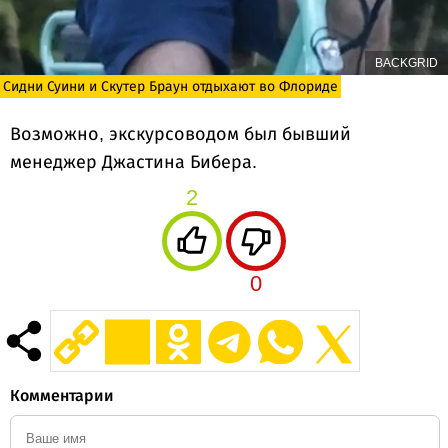
BACKGRID
Сидни Суини и Скутер Браун отдыхают во Флориде
Возможно, экскурсоводом был бывший
менеджер Джастина Бибера.
2
0
Комментарии