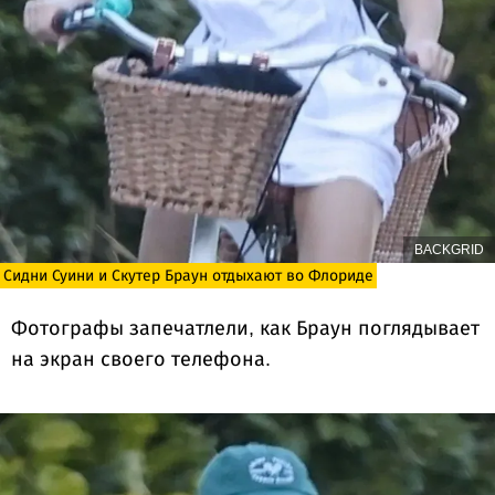
BACKGRID
Сидни Суини и Скутер Браун отдыхают во Флориде
Фотографы запечатлели, как Браун поглядывает
на экран своего телефона.