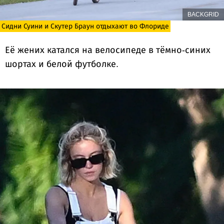
BACKGRID
Сидни Суини и Скутер Браун отдыхают во Флориде
Её жених катался на велосипеде в тёмно-синих
шортах и ​​белой футболке.