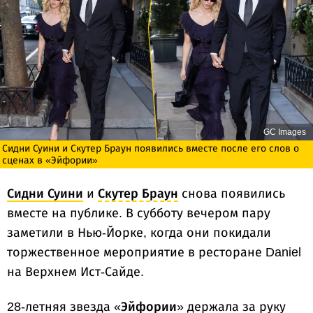
GC Images
Сидни Суини и Скутер Браун появились вместе после его слов о
сценах в «Эйфории»
Сидни Суини
и
Скутер Браун
снова появились
вместе на публике. В субботу вечером пару
заметили в Нью-Йорке, когда они покидали
торжественное мероприятие в ресторане Daniel
на Верхнем Ист-Сайде.
28-летняя звезда «
Эйфории
» держала за руку