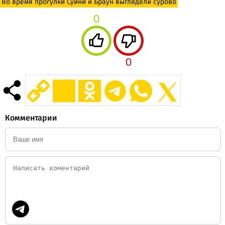
Во время прогулки Суини и Браун выглядели сурово
0
0
Комментарии