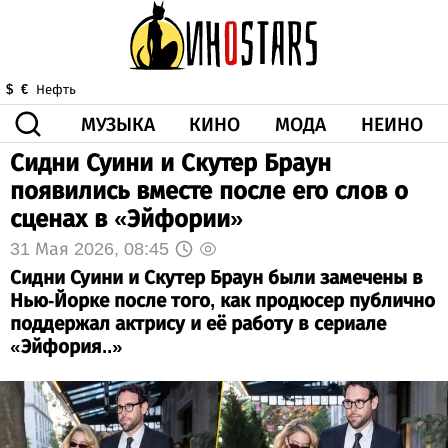
МУЗЫКА
КИНО
МОДА
НЕИНО
$
€
Нефть
Сидни Суини и Скутер Браун
ЗДОРОВЬЕ
появились вместе после его слов о
КОРОНА
ИСКУССТВО
ДРУГОЕ
сценах в «Эйфории»
О НАС
ВИДЕО
ГОРОСКОП
31 Мая 2026, 08:45
Сидни Суини и Скутер Браун были замечены в
Нью-Йорке после того, как продюсер публично
поддержал актрису и её работу в сериале
«Эйфория..»