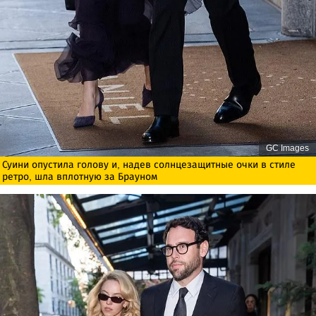
GC Images
Суини опустила голову и, надев солнцезащитные очки в стиле
ретро, ​​шла вплотную за Брауном