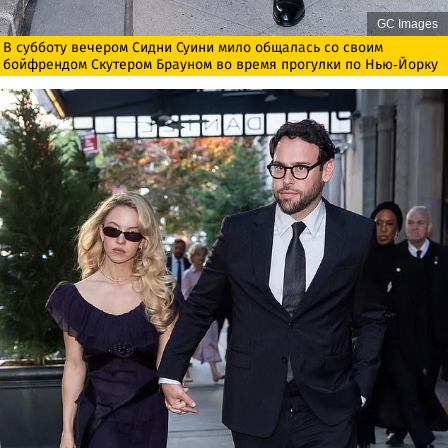
GC Images
В субботу вечером Сидни Суини мило общалась со своим
бойфрендом Скутером Брауном во время прогулки по Нью-Йорку