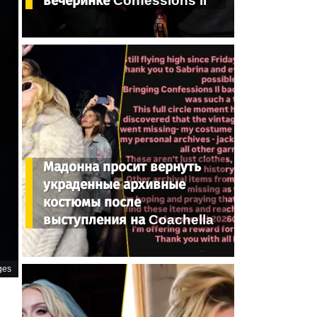
вечеринке Confessions II
Мадонна просит вернуть
украденные архивные
костюмы после
выступления на Coachella
ges