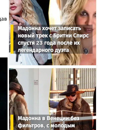
цав
Мадонна хочет записать
новый трек с Бритни Спирс
спустя 23 года после их
легендарного дуэта
Мадонна в Венеции:без
фильтров, с молодым