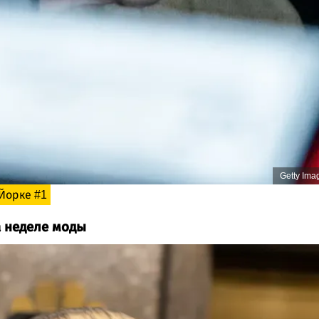
Getty Ima
Йорке #1
 неделе моды