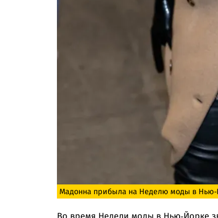
Мадонна прибыла на Неделю моды в Нью-
Во время Недели моды в Нью-Йорке з