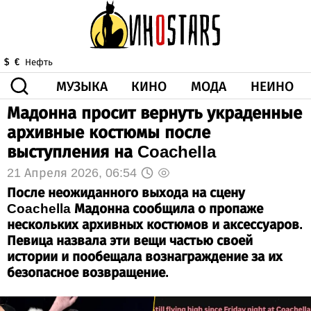
МУЗЫКА
КИНО
МОДА
НЕИНО
$
€
Нефть
Мадонна просит вернуть украденные
ЗДОРОВЬЕ
архивные костюмы после
КОРОНА
ИСКУССТВО
ДРУГОЕ
выступления на Coachella
О НАС
ВИДЕО
ГОРОСКОП
21 Апреля 2026, 06:54
После неожиданного выхода на сцену
Coachella Мадонна сообщила о пропаже
нескольких архивных костюмов и аксессуаров.
Певица назвала эти вещи частью своей
истории и пообещала вознаграждение за их
безопасное возвращение.