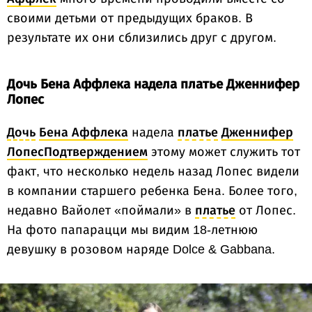
своими детьми от предыдущих браков. В
результате их они сблизились друг с другом.
Дочь Бена Аффлека надела платье Дженнифер
Лопес
Дочь
Бена Аффлека
надела
платье
Дженнифер
ЛопесПодтверждением
этому может служить тот
факт, что несколько недель назад Лопес видели
в компании старшего ребенка Бена. Более того,
недавно Вайолет «поймали» в
платье
от Лопес.
На фото папарацци мы видим 18-летнюю
девушку в розовом наряде Dolce & Gabbana.