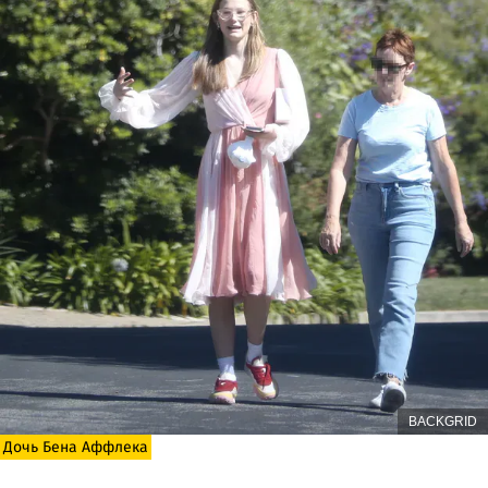
BACKGRID
Дочь Бена Аффлека