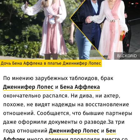
BACKGRID
Дочь Бена Аффлека в платье Дженнифер Лопес
По мнению зарубежных таблоидов, брак
Дженнифер Лопес
и
Бена Аффлека
окончательно распался. Ни дива, ни актер,
похоже, не видят надежды на восстановление
отношений. Сообщается, что бывшие партнеры
даже оформили документы о разводе.За три
года отношений
Дженнифер Лопес
и
Бен
Аффлек
много времени проводили вместе со