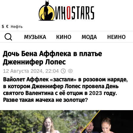
МУЗЫКА
КИНО
МОДА
НЕИНО
$
€
Нефть
Дочь Бена Аффлека в платье
ЗДОРОВЬЕ
КОРОНА
ИСКУССТВО
ДРУГОЕ
Дженнифер Лопес
О НАС
ВИДЕО
ГОРОСКОП
12 Августа 2024, 22:04
Вайолет Аффлек «застали» в розовом наряде,
в котором Дженнифер Лопес провела День
святого Валентина с её отцом в 2023 году.
Разве такая мачеха не золотце?