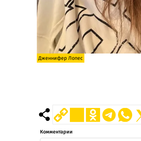
Дженнифер Лопес
Комментарии