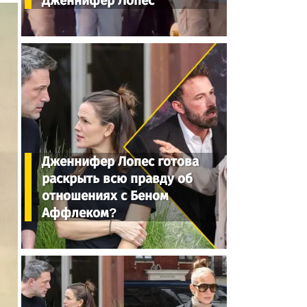
Дженнифер Лопес
Дженнифер Лопес готова
раскрыть всю правду об
отношениях с Беном
Аффлеком?