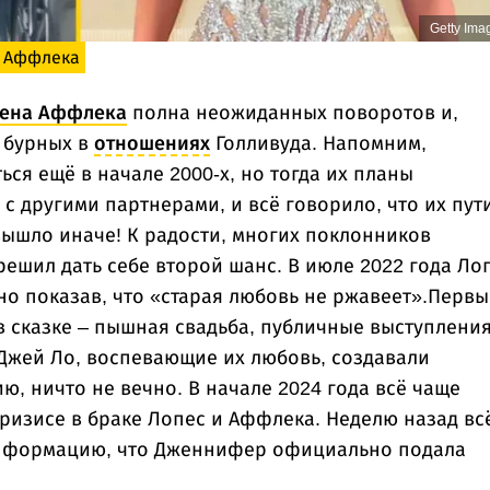
Getty Ima
а Аффлека
ена Аффлека
полна неожиданных поворотов и,
х бурных в
отношениях
Голливуда. Напомним,
ся ещё в начале 2000-х, но тогда их планы
 с другими партнерами, и всё говорило, что их пут
вышло иначе! К радости, многих поклонников
 решил дать себе второй шанс. В июле 2022 года Ло
о показав, что «старая любовь не ржавеет».Первы
в сказке – пышная свадьба, публичные выступления
Джей Ло, воспевающие их любовь, создавали
, ничто не вечно. В начале 2024 года всё чаще
ризисе в браке Лопес и Аффлека. Неделю назад вс
информацию, что Дженнифер официально подала