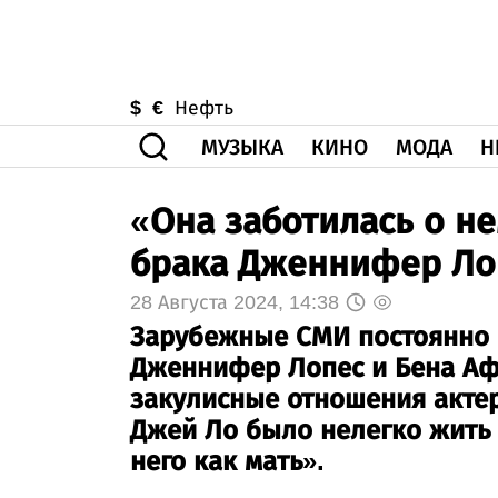
$
€
Нефть
МУЗЫКА
КИНО
МОДА
Н
«Она заботилась о не
брака Дженнифер Ло
28 Августа 2024, 14:38
Зарубежные СМИ постоянно 
Дженнифер Лопес и Бена Аф
закулисные отношения актер
Джей Ло было нелегко жить
него как мать».