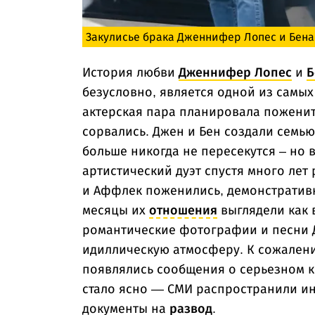
Закулисье брака Дженнифер Лопес и Бен
История любви
Дженнифер Лопес
и
Б
безусловно, является одной из самы
актерская пара планировала поженить
сорвались. Джен и Бен создали семью
больше никогда не пересекутся – но 
артистический дуэт спустя много лет
и Аффлек поженились, демонстративн
месяцы их
отношения
выглядели как 
романтические фотографии и песни 
идиллическую атмосферу. К сожалению
появлялись сообщения о серьезном к
стало ясно — СМИ распространили 
документы на
развод
.