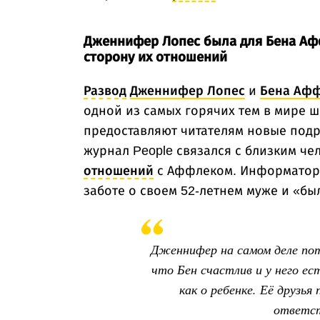
Дженнифер Лопес была для Бена Аф
сторону их отношений
Развод
Дженнифер Лопес
и
Бена Аф
одной из самых горячих тем в мире 
предоставляют читателям новые подр
журнал People связался с близким че
отношений
с Аффлеком. Информатор 
заботе о своем 52-летнем муже и «был
Дженнифер на самом деле пот
что Бен счастлив и у него ес
как о ребенке. Её друзья
ответст