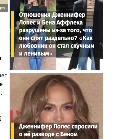
ges
Отношения Дженнифер
Лопес и Бена Аффлека
разрушены из-за того, что
они спят раздельно? «Как
любовник он стал скучным
и ленивым»
и
пес
е
,
ё
Дженнифер Лопес спросили
о её разводе с Беном