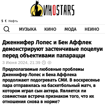
МУЗЫКА
КИНО
МОДА
НЕИНО
$
€
Нефть
Дженнифер Лопес и Бен Аффлек
ЗДОРОВЬЕ
КОРОНА
ИСКУССТВО
ДРУГОЕ
демонстрируют застенчивые поцелуи
О НАС
ВИДЕО
ГОРОСКОП
перед объективами папарацци
3 Июня 2024, 21:39
Предполагаемые любовные проблемы
Дженнифер Лопес и Бена Аффлека
продолжают подогревать СМИ. В воскресенье
пара отправилась на баскетбольный матч, в
котором играл сын актера. Является ли
совместная встреча признаком того, что их
отношения снова в норме?