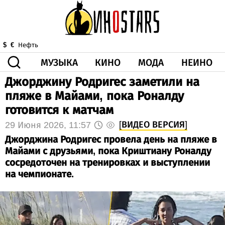
МУЗЫКА
КИНО
МОДА
НЕИНО
$
€
Нефть
Джорджину Родригес заметили на
ЗДОРОВЬЕ
пляже в Майами, пока Роналду
КОРОНА
ИСКУССТВО
ДРУГОЕ
готовится к матчам
О НАС
ВИДЕО
ГОРОСКОП
[ВИДЕО ВЕРСИЯ]
29 Июня 2026, 11:57
Джорджина Родригес провела день на пляже в
Майами с друзьями, пока Криштиану Роналду
сосредоточен на тренировках и выступлении
на чемпионате.