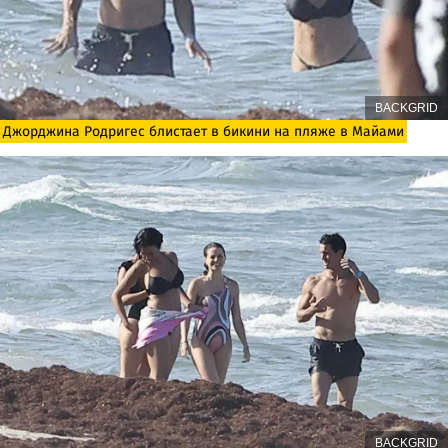
BACKGRID
Джорджина Родригес блистает в бикини на пляже в Майами
BACKGRID