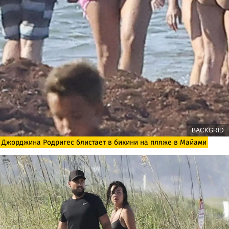
BACKGRID
Джорджина Родригес блистает в бикини на пляже в Майами