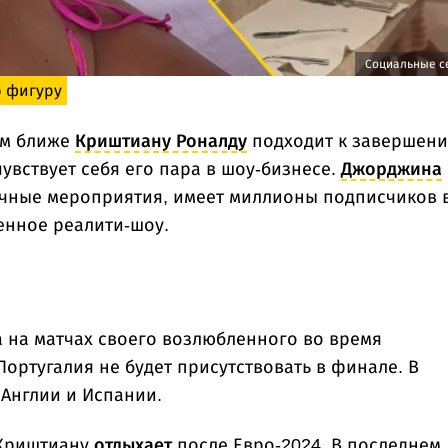
Социальные с
ю фигуру
ем ближе
Криштиану Роналду
подходит к завершен
увствует себя его пара в шоу-бизнесе.
Джорджина
чные мероприятия, имеет миллионы подписчиков 
енное реалити-шоу.
а на матчах своего возлюбленного во время
Португалия не будет присутствовать в финале. В
 Англии и Испании.
 Криштиану
отдыхает
после Евро-2024. В последнем