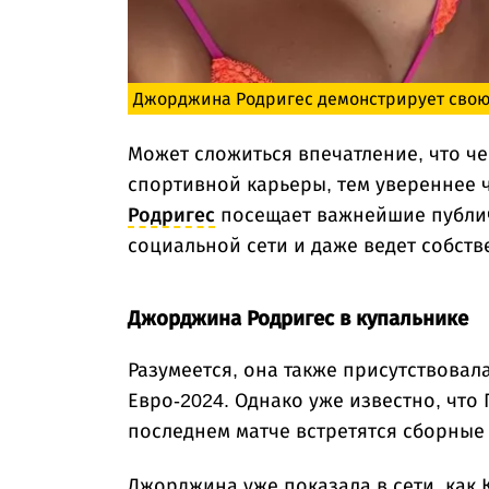
Джорджина Родригес демонстрирует сво
Может сложиться впечатление, что ч
спортивной карьеры, тем увереннее ч
Родригес
посещает важнейшие публи
социальной сети и даже ведет собств
Джорджина Родригес в купальнике
Разумеется, она также присутствовал
Евро-2024. Однако уже известно, что 
последнем матче встретятся сборные
Джорджина уже показала в сети, как