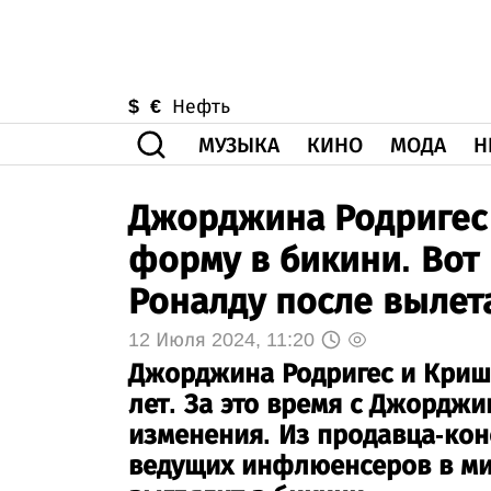
$
€
Нефть
МУЗЫКА
КИНО
МОДА
Н
Джорджина Родригес
форму в бикини. Вот 
Роналду после вылет
12 Июля 2024, 11:20
Джорджина Родригес и Кришт
лет. За это время с Джорд
изменения. Из продавца-конс
ведущих инфлюенсеров в ми