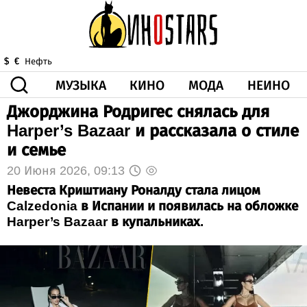
МУЗЫКА
КИНО
МОДА
НЕИНО
$
€
Нефть
Джорджина Родригес снялась для
ЗДОРОВЬЕ
Harper’s Bazaar и рассказала о стиле
КОРОНА
ИСКУССТВО
ДРУГОЕ
и семье
О НАС
ВИДЕО
ГОРОСКОП
20 Июня 2026, 09:13
Невеста Криштиану Роналду стала лицом
Calzedonia в Испании и появилась на обложке
Harper’s Bazaar в купальниках.