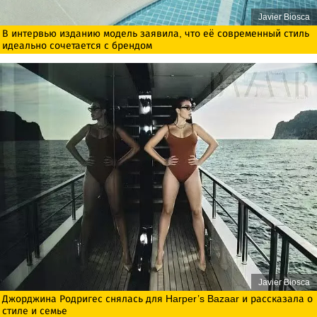
Javier Biosca
В интервью изданию модель заявила, что её современный стиль
идеально сочетается с брендом
Javier Biosca
Джорджина Родригес снялась для Harper’s Bazaar и рассказала о
стиле и семье