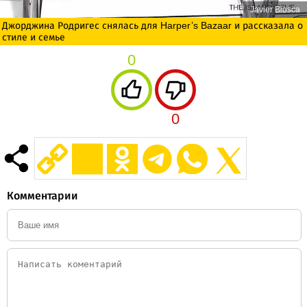
Javier Biosca
Джорджина Родригес снялась для Harper’s Bazaar и рассказала о
стиле и семье
0
0
Комментарии