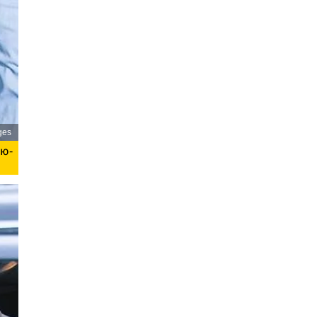
ges
ью-