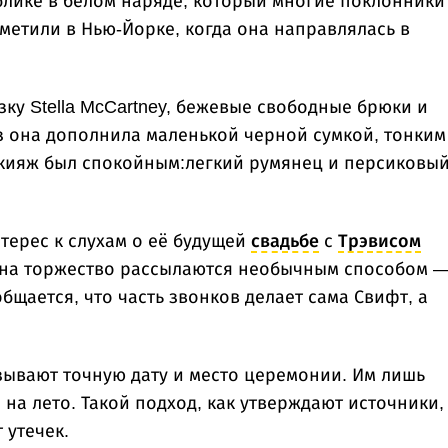
блике в белом наряде, который многие поклонники
метили в Нью-Йорке, когда она направлялась в
ку Stella McCartney, бежевые свободные брюки и
з она дополнила маленькой черной сумкой, тонким
кияж был спокойным:легкий румянец и персиковы
ерес к слухам о её будущей
свадьбе
с
Трэвисом
 на торжество рассылаются необычным способом 
бщается, что часть звонков делает сама Свифт, а
ывают точную дату и место церемонии. Им лишь
на лето. Такой подход, как утверждают источники,
 утечек.