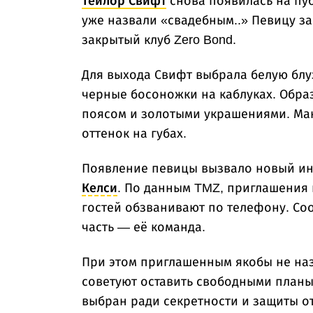
Тейлор Свифт
снова появилась на пу
уже назвали «свадебным..» Певицу за
закрытый клуб Zero Bond.
Для выхода Свифт выбрала белую блуз
черные босоножки на каблуках. Обра
поясом и золотыми украшениями. Ма
оттенок на губах.
Появление певицы вызвало новый инт
Келси
. По данным TMZ, приглашения
гостей обзванивают по телефону. Соо
часть — её команда.
При этом приглашенным якобы не наз
советуют оставить свободными планы 
выбран ради секретности и защиты от