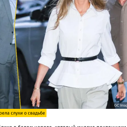
GC Ima
рела слухи о свадьбе