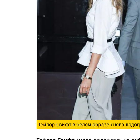
Тейлор Свифт в белом образе снова подог