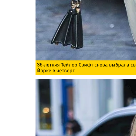
36-летняя Тейлор Свифт снова выбрала св
Йорке в четверг