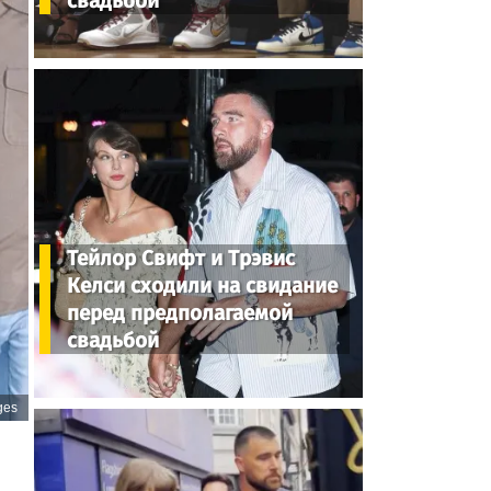
свадьбой
Тейлор Свифт и Трэвис
Келси сходили на свидание
перед предполагаемой
свадьбой
ges