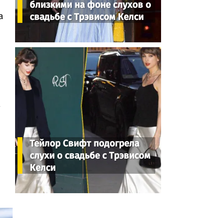
близкими на фоне слухов о
а
свадьбе с Трэвисом Келси
-
Тейлор Свифт подогрела
слухи о свадьбе с Трэвисом
Келси