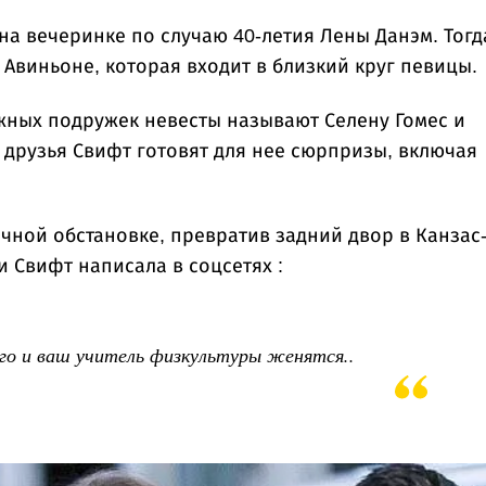
на вечеринке по случаю 40-летия Лены Данэм. Тогд
Авиньоне, которая входит в близкий круг певицы.
жных подружек невесты называют Селену Гомес и
о друзья Свифт готовят для нее сюрпризы, включая
чной обстановке, превратив задний двор в Канзас
и Свифт написала в соцсетях :
го и ваш учитель физкультуры женятся..