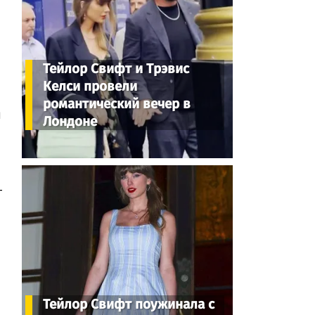
Тейлор Свифт и Трэвис
Келси провели
романтический вечер в
й
Лондоне
—
Тейлор Свифт поужинала с