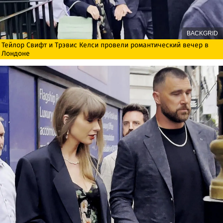
BACKGRID
Тейлор Свифт и Трэвис Келси провели романтический вечер в
Лондоне