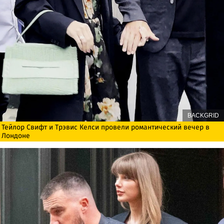
BACKGRID
Тейлор Свифт и Трэвис Келси провели романтический вечер в
Лондоне