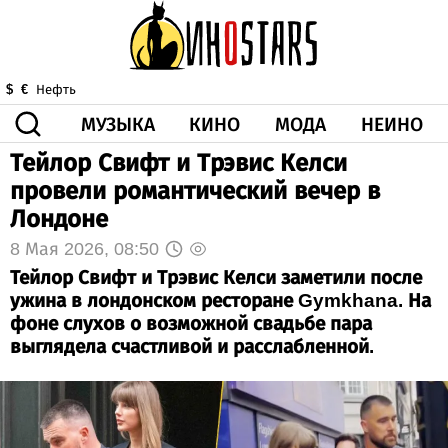
МУЗЫКА
КИНО
МОДА
НЕИНО
$
€
Нефть
Тейлор Свифт и Трэвис Келси
ЗДОРОВЬЕ
провели романтический вечер в
КОРОНА
ИСКУССТВО
ДРУГОЕ
Лондоне
О НАС
ВИДЕО
ГОРОСКОП
8 Мая 2026, 08:50
Тейлор Свифт и Трэвис Келси заметили после
ужина в лондонском ресторане Gymkhana. На
фоне слухов о возможной свадьбе пара
выглядела счастливой и расслабленной.