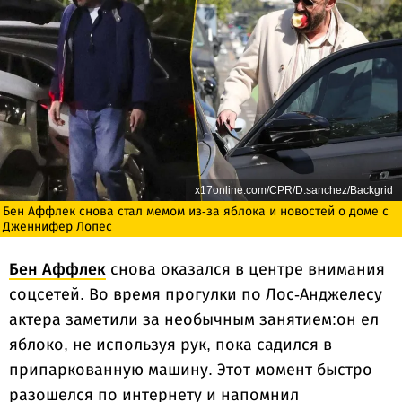
x17online.com/CPR/D.sanchez/Backgrid
Бен Аффлек снова стал мемом из-за яблока и новостей о доме с
Дженнифер Лопес
Бен Аффлек
снова оказался в центре внимания
соцсетей. Во время прогулки по Лос-Анджелесу
актера заметили за необычным занятием:он ел
яблоко, не используя рук, пока садился в
припаркованную машину. Этот момент быстро
разошелся по интернету и напомнил