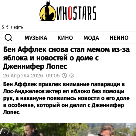
МУЗЫКА
КИНО
МОДА
НЕИНО
$
€
Нефть
Бен Аффлек снова стал мемом из-за
ЗДОРОВЬЕ
яблока и новостей о доме с
КОРОНА
ИСКУССТВО
ДРУГОЕ
Дженнифер Лопес
О НАС
ВИДЕО
ГОРОСКОП
26 Апреля 2026, 09:05
Бен Аффлек привлек внимание папарацци в
Лос-Анджелесе:актер ел яблоко без помощи
рук, а накануне появились новости о его доле
в особняке, который он делил с Дженнифер
Лопес.