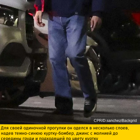
CPR/D.sanchez/Backgrid
Для своей одиночной прогулки он оделся в несколько слоев,
надев темно-синюю куртку-бомбер, джинс с молнией до
середины груди и подходящей по цвету куртку