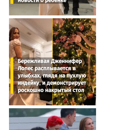
новости о ребенке
Бережливая Дженнифер
Лопес расплывается в
улыбках, глядя на пухлую
индейку, и демонстрирует
роскошно накрытый стол