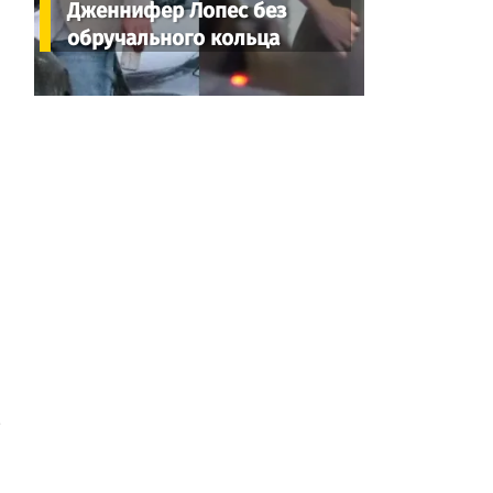
Дженнифер Лопес без
обручального кольца
в