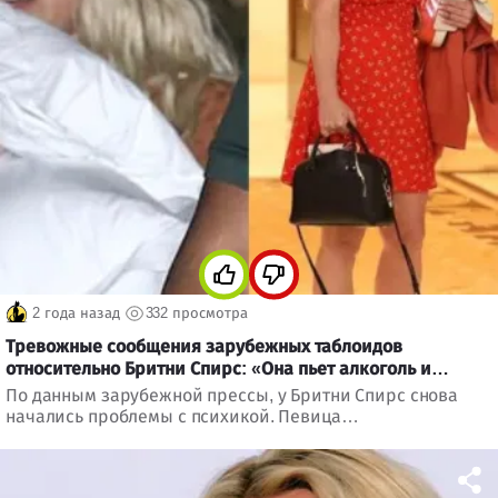
2 года назад
332 просмотра
Тревожные сообщения зарубежных таблоидов
относительно Бритни Спирс: «Она пьет алкоголь и
принимает наркотики»
По данным зарубежной прессы, у Бритни Спирс снова
начались проблемы с психикой. Певица
предположительно употребляет наркотики, а ее
родственники сообщают о внезапных приступах гнева.