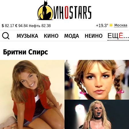
ЕЩ
Ё
..
МУЗЫКА
КИНО
МОДА
НЕИНО
$
82.17
€
94.84
Нефть
82.38
Бритни Спирс
ЗДОРОВЬЕ
КОРОНА
ИСКУССТВО
О НАС
ДРУГОЕ
ВИДЕО
ГОРОСКОП