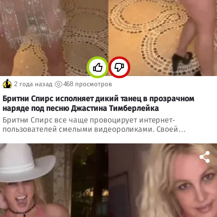
2 года назад
468 просмотров
Бритни Спирс исполняет дикий танец в прозрачном
наряде под песню Джастина Тимберлейка
Бритни Спирс все чаще провоцирует интернет-
пользователей смелыми видеороликами. Своей
последней записью певица не успокоила поклонников,
обеспокоенных ее состоянием...