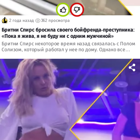
2 года назад
362 просмотра
Бритни Спирс бросила своего бойфренда-преступника:
«Пока я жива, я не буду ни с одним мужчиной»
Бритни Спирс некоторое время назад связалась с Полом
Солизом, который работал у нее по дому. Однако все
указывает на то, что их отношения не выдержали
испытания временем. Артистка опубликовала в
социальной сети показательную запись, которую,
конечно же, удалила. Однако в Интернете ничего не
умирает...