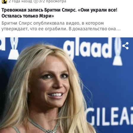
2 года назад
372 просмотра
Тревожная запись Бритни Спирс. «Они украли все!
Осталась только Мэри»
Бритни Спирс опубликовала видео, в котором
утверждает, что ее ограбили. В доказательство она
показывает пустые ящики, в которых хранила свои
драгоценности. Звезда призналась, что исчез даже
небольшой кулон, который был у нее с четырех лет.
Полиция утверждает, что это не первый случай.