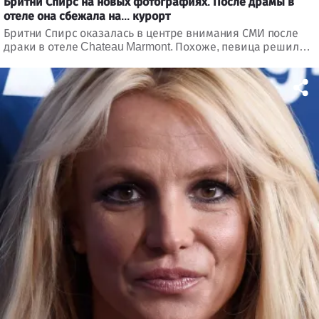
Бритни Спирс на новых фотографиях. После драмы в
отеле она сбежала на... курорт
Бритни Спирс оказалась в центре внимания СМИ после
драки в отеле Chateau Marmont. Похоже, певица решила
отдохнуть от медиа шума, и папарацци поймали ее во
время отдыха на роскошном курорте.