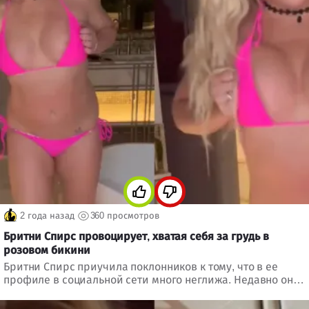
2 года назад
360 просмотров
Бритни Спирс провоцирует, хватая себя за грудь в
розовом бикини
Бритни Спирс приучила поклонников к тому, что в ее
профиле в социальной сети много неглижа. Недавно она
опубликовала видео, на котором полностью обнажена
плещется в прозрачной воде. На этот раз она порадовала