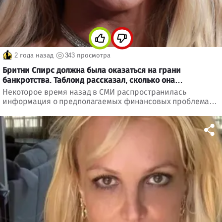
2 года назад
343 просмотра
Бритни Спирс должна была оказаться на грани
банкротства. Таблоид рассказал, сколько она
заработала в прошлом году
Некоторое время назад в СМИ распространилась
информация о предполагаемых финансовых проблемах
Бритни Спирс. Один из американских порталов получил
данные о заработках артиста.