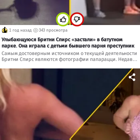
1 год назад
343 просмотра
Улыбающуюся Бритни Спирс «застали» в батутном
парке. Она играла с детьми бывшего парня преступник
Самым достоверным источником о текущей деятельности
Бритни Спирс являются фотографии папарацци. Недавно
42-летнюю звезду заметили в калифорнийском батутном
парке. Её сопровождали дети ее предполагаемого
приятеля-преступника.