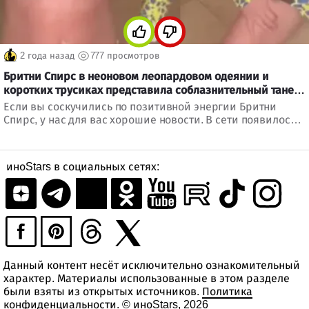
2 года назад
777 просмотров
Бритни Спирс в неоновом леопардовом одеянии и
коротких трусиках представила соблазнительный танец
живота.
Если вы соскучились по позитивной энергии Бритни
Спирс, у нас для вас хорошие новости. В сети появилось
видео, на котором мы видим певицу в неоновом
леопардовом принте, исполняющую танец живота.
иноStars в социальных сетях:
Данный контент несёт исключительно ознакомительный
характер. Материалы использованные в этом разделе
были взяты из открытых источников.
Политика
конфиденциальности
. © иноStars, 2026