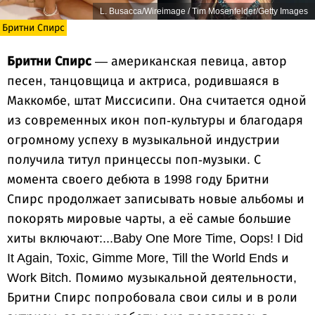
L. Busacca/Wireimage / Tim Mosenfelder/Getty Images
Бритни Спирс
Бритни Спирс
— американская певица, автор
песен, танцовщица и актриса, родившаяся в
Маккомбе, штат Миссисипи. Она считается одной
из современных икон поп-культуры и благодаря
огромному успеху в музыкальной индустрии
получила титул принцессы поп-музыки. С
момента своего дебюта в 1998 году Бритни
Спирс продолжает записывать новые альбомы и
покорять мировые чарты, а её самые большие
хиты включают:...Baby One More Time, Oops! I Did
It Again, Toxic, Gimme More, Till the World Ends и
Work Bitch. Помимо музыкальной деятельности,
Бритни Спирс попробовала свои силы и в роли