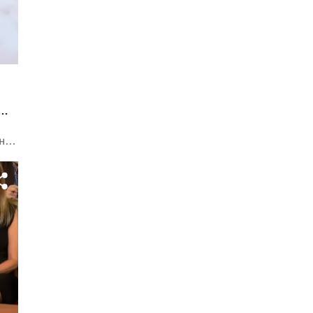
и
нны