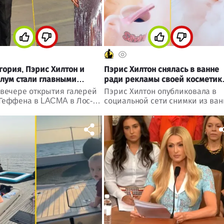
гория, Пэрис Хилтон и
Пэрис Хилтон снялась в ванне
лум стали главными
ради рекламы своей косметик
ми вечера в LACMA
Parivie Beauty
-вечере открытия галерей
Пэрис Хилтон опубликовала в
Геффена в LACMA в Лос-
социальной сети снимки из ва
се внимание гостей
с мыльной пеной, рекламируя
ли Ева Лонгория, Пэрис
Parivie Beauty, и напомнила о
и Хайди Клум.
своей любви к эффектным
ываем, в каких образах
фотосессиям и уходу за кожей.
сь знаменитости и чем
лся этот светский вечер.