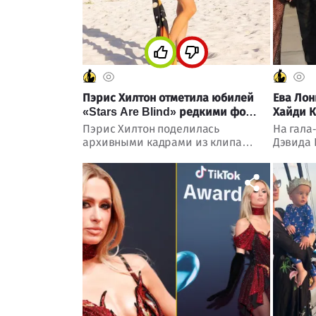
Пэрис Хилтон отметила юбилей
Ева Лон
«Stars Are Blind» редкими фото
Хайди К
со съемок
звезда
Пэрис Хилтон поделилась
На гала
архивными кадрами из клипа
Дэвида 
«Stars Are Blind» и удивила
Анджеле
поклонников тем, что почти не
привлек
изменилась за 20 лет.
Хилтон 
Рассказ
появили
запомни