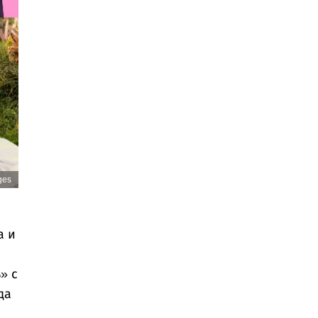
ges
а и
» с
да