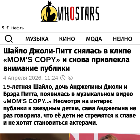
МУЗЫКА
КИНО
МОДА
НЕИНО
$
€
Нефть
Шайло Джоли-Питт снялась в клипе
ЗДОРОВЬЕ
«MOM'S COPY» и снова привлекла
КОРОНА
ИСКУССТВО
ДРУГОЕ
внимание публики
О НАС
ВИДЕО
ГОРОСКОП
4 Апреля 2026, 11:24
19-летняя Шайло, дочь Анджелины Джоли и
Брэда Питта, появилась в музыкальном видео
«MOM'S COPY..» Несмотря на интерес
публики к звездным детям, сама Анджелина не
раз говорила, что её дети не стремятся к славе
и не хотят становиться актерами.