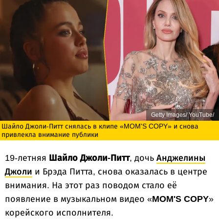
Getty Images/ YouTube/
Шайло Джоли-Питт снялась в клипе «MOM'S COPY» и снова
привлекла внимание публики
19-летняя
Шайло Джоли-Питт
, дочь
Анджелины
Джоли
и Брэда Питта, снова оказалась в центре
внимания. На этот раз поводом стало её
появление в музыкальном видео «
MOM'S COPY
»
корейского исполнителя.