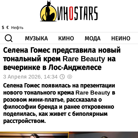
МУЗЫКА
КИНО
МОДА
НЕИНО
$
€
Нефть
Селена Гомес представила новый
ЗДОРОВЬЕ
тональный крем Rare Beauty на
КОРОНА
ИСКУССТВО
ДРУГОЕ
вечеринке в Лос-Анджелесе
О НАС
ВИДЕО
ГОРОСКОП
3 Апреля 2026, 14:34
Селена Гомес появилась на презентации
нового тонального крема Rare Beauty в
розовом мини-платье, рассказала о
философии бренда и ранее откровенно
поделилась, как живет с биполярным
расстройством.