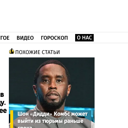
О НАС
ГОЕ
ВИДЕО
ГОРОСКОП
ПОХОЖИЕ СТАТЬИ
 в
у.
ее
Шон «Дидди» Комбс может
выйти из тюрьмы раньше