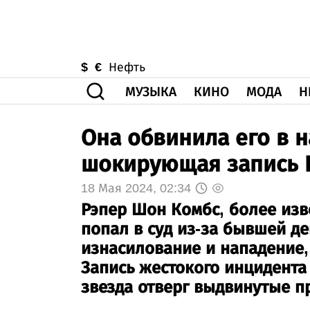
$
€
Нефть
МУЗЫКА
КИНО
МОДА
Н
Она обвинила его в н
шокирующая запись 
18 Мая 2024, 02:34
Рэпер Шон Комбс, более изв
попал в суд из-за бывшей де
изнасилование и нападение,
Запись жестокого инцидента 
звезда отверг выдвинутые п