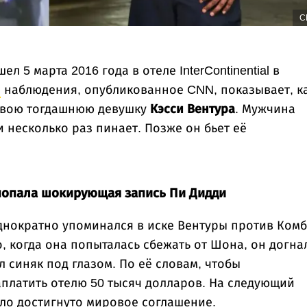
C
5 марта 2016 года в отеле InterContinential в
о
наблюдения, опубликованное CNN, показывает, к
 свою тогдашнюю девушку
Кэсси Вентура
. Мужчина
и несколько раз пинает. Позже он бьет её
 попала шокирующая запись Пи Дидди
днократно упоминался в иске Вентуры против Комб
о, когда она попыталась сбежать от Шона, он догна
л синяк под глазом. По её словам, чтобы
заплатить отелю 50 тысяч долларов. На следующий
ыло достигнуто мировое соглашение.