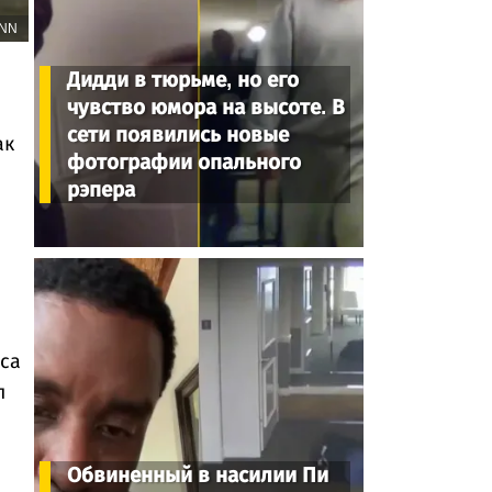
NN
Дидди в тюрьме, но его
чувство юмора на высоте. В
сети появились новые
ак
фотографии опального
рэпера
са
л
Обвиненный в насилии Пи