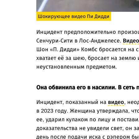
Шокирующее видео Пи Дидди
Инцидент предположительно произошел 
Сенчури-Сити в Лос-Анджелесе.
Виде
Шон «П. Дидди» Комбс бросается на
хватает её за шею, бросает на землю 
неустановленным предметом.
Она обвинила его в насилии. В сеть
Инцидент, показанный на
видео
, нео
в 2023 году. Женщина утверждала, чт
ее, ударил кулаком по лицу и постави
доказательства не увидели свет, он 
день после подачи иска с рэпером б