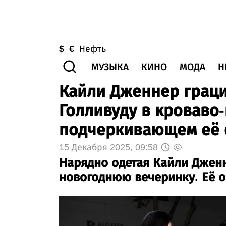
$
€
Нефть
МУЗЫКА
КИНО
МОДА
Н
Кайли Дженнер грац
Голливуду в кроваво-
подчеркивающем её 
15 Декабря 2025, 09:58
Нарядно одетая Кайли Дженн
новогоднюю вечеринку. Её 