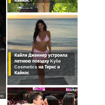
Кайкос
Кайли Дженнер устроила
летнюю поездку Kylie
Cosmetics на Теркс и
Кайкос
RID