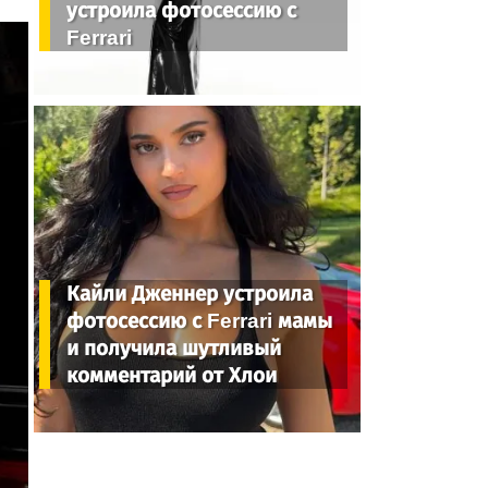
устроила фотосессию с
Ferrari
Кайли Дженнер устроила
фотосессию с Ferrari мамы
и получила шутливый
комментарий от Хлои