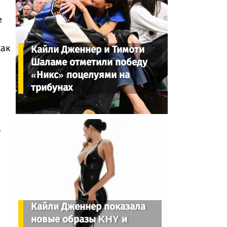
e
как
Кайли Дженнер и Тимоти
Шаламе отметили победу
«Никс» поцелуями на
трибунах
о
Кайли Дженнер показала
новые образы KHY и