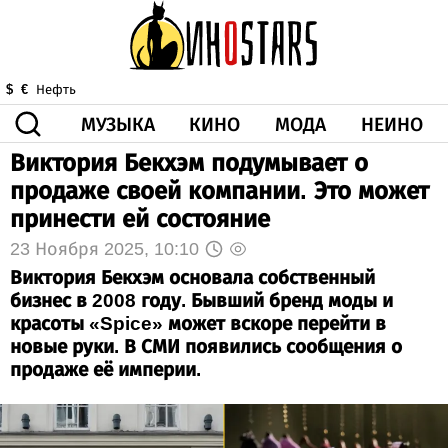
МУЗЫКА
КИНО
МОДА
НЕИНО
$
€
Нефть
Виктория Бекхэм подумывает о
ЗДОРОВЬЕ
продаже своей компании. Это может
КОРОНА
ИСКУССТВО
ДРУГОЕ
принести ей состояние
О НАС
ВИДЕО
ГОРОСКОП
23 Ноября 2025, 10:10
Виктория Бекхэм основала собственный
бизнес в 2008 году. Бывший бренд моды и
красоты «Spice» может вскоре перейти в
новые руки. В СМИ появились сообщения о
продаже её империи.