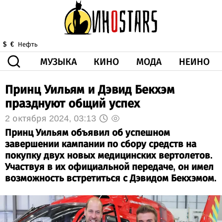
МУЗЫКА
КИНО
МОДА
НЕИНО
$
€
Нефть
Принц Уильям и Дэвид Бекхэм
ЗДОРОВЬЕ
КОРОНА
ИСКУССТВО
ДРУГОЕ
празднуют общий успех
О НАС
ВИДЕО
ГОРОСКОП
2 октября 2024, 03:13
Принц Уильям объявил об успешном
завершении кампании по сбору средств на
покупку двух новых медицинских вертолетов.
Участвуя в их официальной передаче, он имел
возможность встретиться с Дэвидом Бекхэмом.