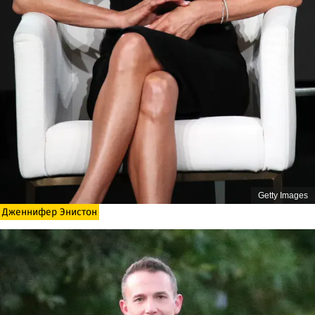
Getty Images
Дженнифер Энистон