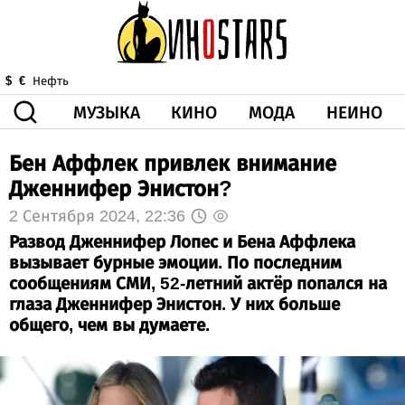
МУЗЫКА
КИНО
МОДА
НЕИНО
$
€
Нефть
Бен Аффлек привлек внимание
ЗДОРОВЬЕ
КОРОНА
ИСКУССТВО
ДРУГОЕ
Дженнифер Энистон?
О НАС
ВИДЕО
ГОРОСКОП
2 Сентября 2024, 22:36
Развод Дженнифер Лопес и Бена Аффлека
вызывает бурные эмоции. По последним
сообщениям СМИ, 52-летний актёр попался на
глаза Дженнифер Энистон. У них больше
общего, чем вы думаете.