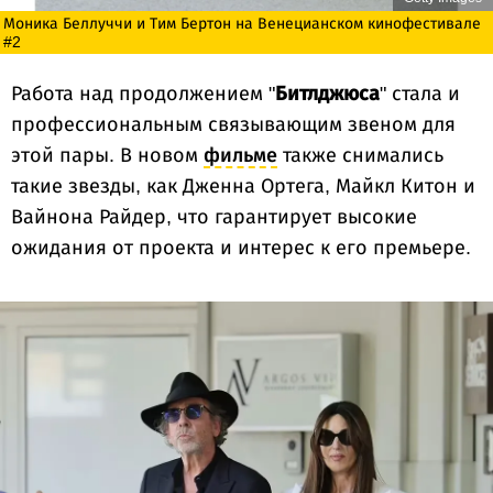
Моника Беллуччи и Тим Бертон на Венецианском кинофестивале
#2
Работа над продолжением "
Битлджюса
" стала и
профессиональным связывающим звеном для
этой пары. В новом
фильме
также снимались
такие звезды, как Дженна Ортега, Майкл Китон и
Вайнона Райдер, что гарантирует высокие
ожидания от проекта и интерес к его премьере.