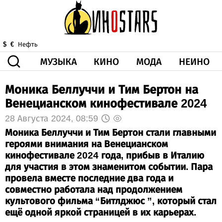
МУЗЫКА
КИНО
МОДА
НЕИНО
$
€
Нефть
Моника Беллуччи и Тим Бертон на
ЗДОРОВЬЕ
КОРОНА
ИСКУССТВО
ДРУГОЕ
Венецианском кинофестивале 2024
О НАС
ВИДЕО
ГОРОСКОП
28 Августа 2024, 08:59
Моника Беллуччи и Тим Бертон стали главными
героями внимания на Венецианском
кинофестивале 2024 года, прибыв в Италию
для участия в этом знаменитом событии. Пара
провела вместе последние два года и
совместно работала над продолжением
культового фильма “Битлджюс ”, который стал
ещё одной яркой страницей в их карьерах.