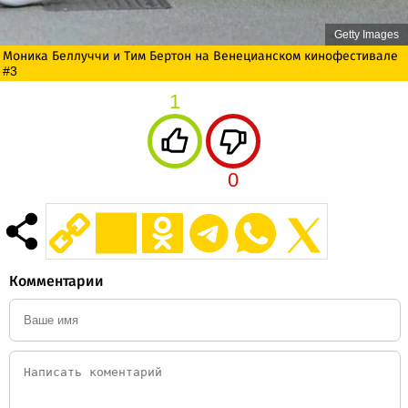
Getty Images
Моника Беллуччи и Тим Бертон на Венецианском кинофестивале
#3
1
0
Комментарии