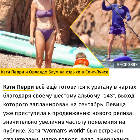
BACKGRID
Кэти Перри и Орландо Блум на отдыхе в Сент-Луисе
Кэти Перри
всё ещё готовится к урагану в чартах
благодаря своему шестому альбому "143", выход
которого запланирован на сентябрь. Певица
уже приступила к продвижению нового релиза,
значительно увеличив частоту появления на
публике. Хотя "Woman's World" был встречен
слушателями, мягко говоря, вяло, американка