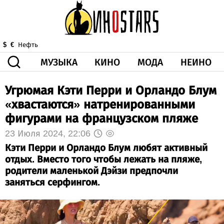
МУЗЫКА
КИНО
МОДА
НЕИНО
$
€
Нефть
Угрюмая Кэти Перри и Орландо Блум
ЗДОРОВЬЕ
КОРОНА
ИСКУССТВО
ДРУГОЕ
«хвастаются» натренированными
О НАС
ВИДЕО
ГОРОСКОП
фигурами на французском пляже
23 Июля 2024, 22:06
Кэти Перри и Орландо Блум любят активный
отдых. Вместо того чтобы лежать на пляже,
родители маленькой Дэйзи предпочли
заняться серфингом.