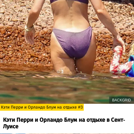
BACKGRID
Кэти Перри и Орландо Блум на отдыхе #3
Кэти Перри и Орландо Блум на отдыхе в Сент-
Луисе