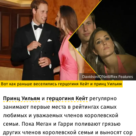
Davidson/O'Neill/Rex Features
Вот как раньше веселились герцогиня Кейт и принц Уильям
Принц Уильям
и
герцогиня Кейт
регулярно
занимают первые места в рейтингах самых
любимых и уважаемых членов королевской
семьи. Пока Меган и Гарри поливают грязью
других членов королевской семьи и выносят сор