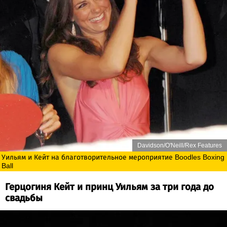
Davidson/O'Neill/Rex Features
Уильям и Кейт на благотворительное мероприятие Boodles Boxing
Ball
Герцогиня Кейт и принц Уильям за три года до
свадьбы