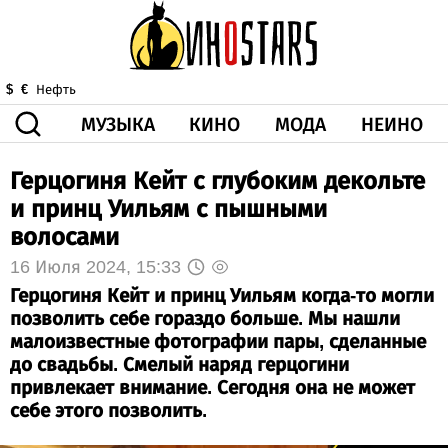
МУЗЫКА
КИНО
МОДА
НЕИНО
$
€
Нефть
Герцогиня Кейт с глубоким декольте
ЗДОРОВЬЕ
КОРОНА
ИСКУССТВО
ДРУГОЕ
и принц Уильям с пышными
О НАС
ВИДЕО
ГОРОСКОП
волосами
16 Июля 2024, 15:33
Герцогиня Кейт и принц Уильям когда-то могли
позволить себе гораздо больше. Мы нашли
малоизвестные фотографии пары, сделанные
до свадьбы. Смелый наряд герцогини
привлекает внимание. Сегодня она не может
себе этого позволить.