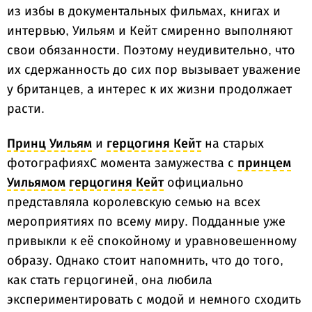
из избы в документальных фильмах, книгах и
интервью, Уильям и Кейт смиренно выполняют
свои обязанности. Поэтому неудивительно, что
их сдержанность до сих пор вызывает уважение
у британцев, а интерес к их жизни продолжает
расти.
Принц Уильям
и
герцогиня Кейт
на старых
фотографияхС момента замужества с
принцем
Уильямом
герцогиня Кейт
официально
представляла королевскую семью на всех
мероприятиях по всему миру. Подданные уже
привыкли к её спокойному и уравновешенному
образу. Однако стоит напомнить, что до того,
как стать герцогиней, она любила
экспериментировать с модой и немного сходить