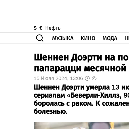
$
€
Нефть
МУЗЫКА
КИНО
МОДА
Н
Шеннен Доэрти на п
папарацци месячной 
15 Июля 2024, 13:06
Шеннен Доэрти умерла 13 июл
сериалам «Беверли-Хиллз, 9
боролась с раком. К сожале
болезнью.