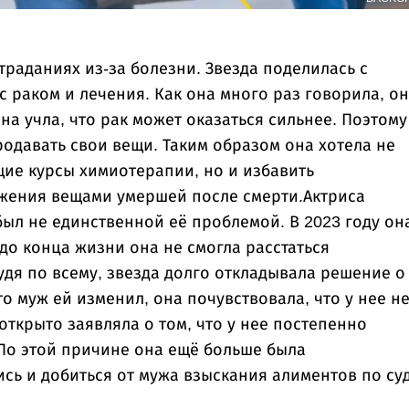
траданиях из-за болезни. Звезда поделилась с
 раком и лечения. Как она много раз говорила, о
она учла, что рак может оказаться сильнее. Поэтому
одавать свои вещи. Таким образом она хотела не
ие курсы химиотерапии, но и избавить
жения вещами умершей после смерти.Актриса
 был не единственной её проблемой. В 2023 году он
до конца жизни она не смогла расстаться
удя по всему, звезда долго откладывала решение о
то муж ей изменил, она почувствовала, что у нее не
ткрыто заявляла о том, что у нее постепенно
 По этой причине она ещё больше была
ись и добиться от мужа взыскания алиментов по суд