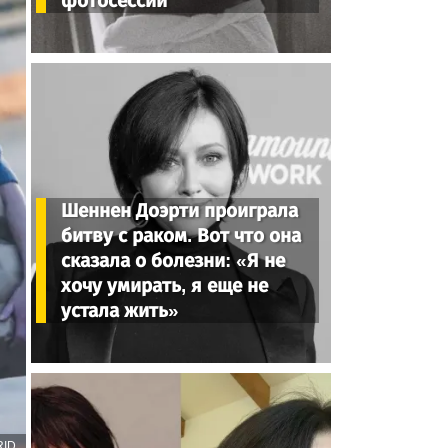
фотосессии
Шеннен Доэрти проиграла
битву с раком. Вот что она
сказала о болезни: «Я не
хочу умирать, я еще не
устала жить»
RID