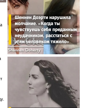
Шеннен Доэрти нарушила
молчание. «Когда ты
на
чувствуешь себя преданным
неудачником, расстаться с
этим человеком тяжело»
а
т
у.