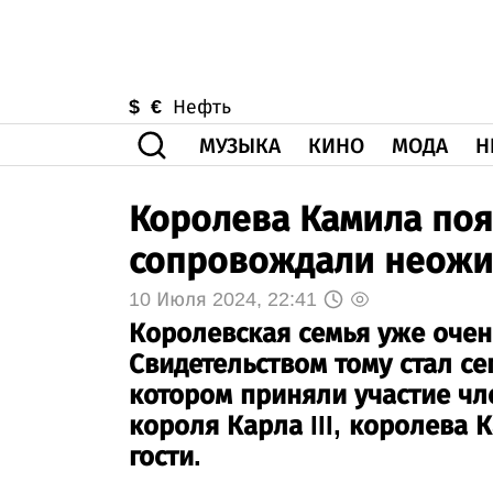
$
€
Нефть
МУЗЫКА
КИНО
МОДА
Н
Королева Камила поя
сопровождали неожи
10 Июля 2024, 22:41
Королевская семья уже очен
Свидетельством тому стал се
котором приняли участие чл
короля Карла III, королева
гости.