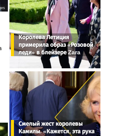
ges
Королева Летиция
примерила образ «Розовой
а
леди» в блейзере Zara
Смелый жест королевы
Камилы. «Кажется, эта рука