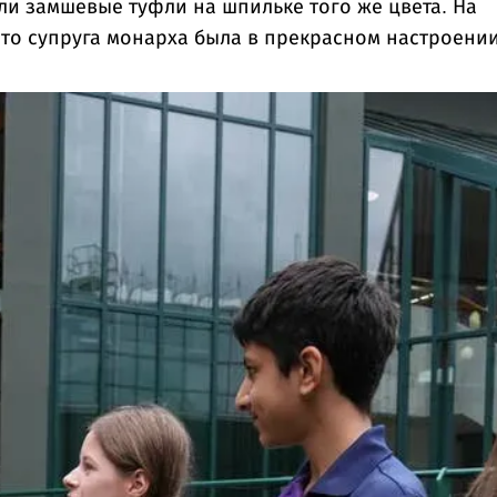
и замшевые туфли на шпильке того же цвета. На
то супруга монарха была в прекрасном настроении