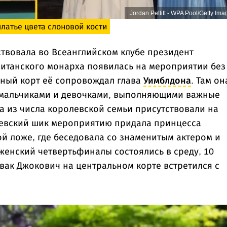
Jordan Pettitt - WPA Pool/Getty Ima
латье цвета слоновой кости
твовала во Всеанглийском клубе президент
ританского монарха появилась на мероприятии без
ьный корт её сопровождал глава
Уимблдона
. Там он
 мальчиками и девочками, выполняющими важные
а из числа королевской семьи присутствовали на
левский шик мероприятию придала принцесса
ой ложе, где беседовала со знаменитым актером и
енский четвертьфиналы состоялись в среду, 10
вак Джокович на центральном корте встретился с