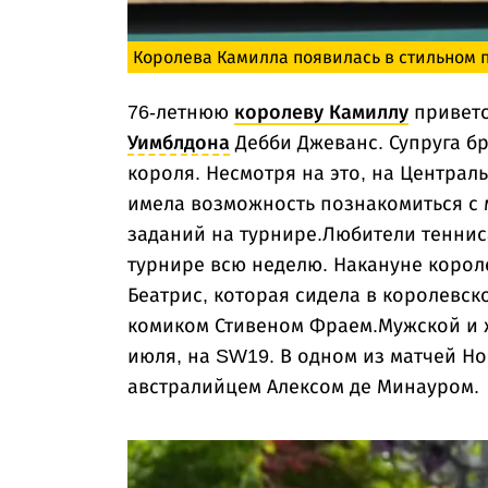
Королева Камилла появилась в стильном п
76-летнюю
королеву Камиллу
приветс
Уимблдона
Дебби Джеванс. Супруга б
короля. Несмотря на это, на Централ
имела возможность познакомиться с
заданий на турнире.Любители теннис
турнире всю неделю. Накануне коро
Беатрис, которая сидела в королевск
комиком Стивеном Фраем.Мужской и ж
июля, на SW19. В одном из матчей Но
австралийцем Алексом де Минауром.