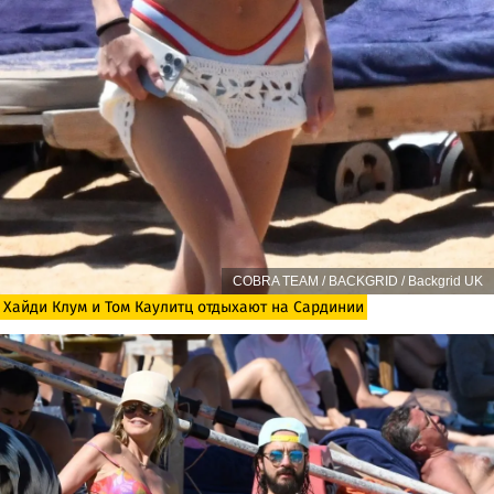
COBRA TEAM / BACKGRID / Backgrid UK
Хайди Клум и Том Каулитц отдыхают на Сардинии