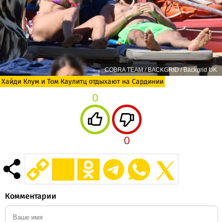
COBRA TEAM / BACKGRID / Backgrid UK
Хайди Клум и Том Каулитц отдыхают на Сардинии
0
0
Комментарии