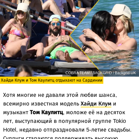
COBRA TEAM / BACKGRID / Backgrid UK
Хайди Клум и Том Каулитц отдыхают на Сардинии
Хотя многие не давали этой любви шанса,
всемирно известная модель
Хайди Клум
и
музыкант
Том Каулитц
, моложе её на десяток
лет, выступающий в популярной группе Tokio
Hotel, недавно отпраздновали 5-летие свадьбы.
Супруги стараются поддерживать высокую