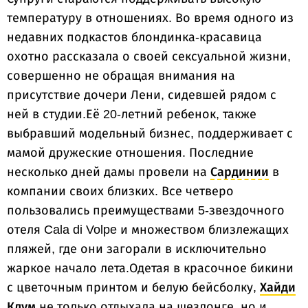
температуру в отношениях. Во время одного из
недавних подкастов блондинка-красавица
охотно рассказала о своей сексуальной жизни,
совершенно не обращая внимания на
присутствие дочери Лени, сидевшей рядом с
ней в студии.Её 20-летний ребенок, также
выбравший модельный бизнес, поддерживает с
мамой дружеские отношения. Последние
несколько дней дамы провели на
Сардинии
в
компании своих близких. Все четверо
пользовались преимуществами 5-звездочного
отеля Cala di Volpe и множеством близлежащих
пляжей, где они загорали в исключительно
жаркое начало лета.Одетая в красочное бикини
с цветочным принтом и белую бейсболку,
Хайди
Клум
не только отдыхала на шезлонге, но и