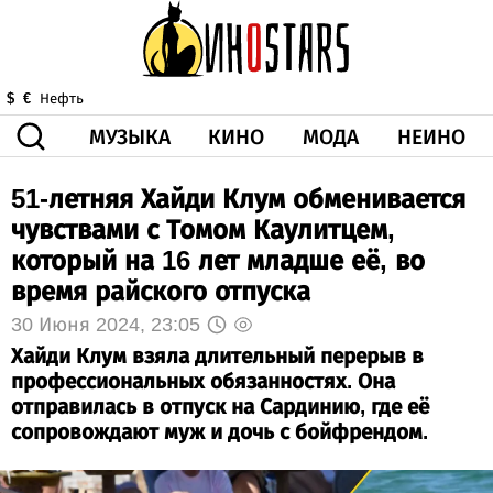
МУЗЫКА
КИНО
МОДА
НЕИНО
$
€
Нефть
51-летняя Хайди Клум обменивается
ЗДОРОВЬЕ
КОРОНА
ИСКУССТВО
ДРУГОЕ
чувствами с Томом Каулитцем,
О НАС
ВИДЕО
ГОРОСКОП
который на 16 лет младше её, во
время райского отпуска
30 Июня 2024, 23:05
Хайди Клум взяла длительный перерыв в
профессиональных обязанностях. Она
отправилась в отпуск на Сардинию, где её
сопровождают муж и дочь с бойфрендом.