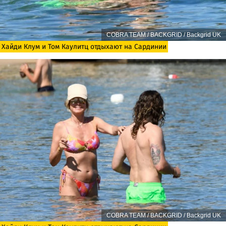
COBRA TEAM / BACKGRID / Backgrid UK
Хайди Клум и Том Каулитц отдыхают на Сардинии
COBRA TEAM / BACKGRID / Backgrid UK