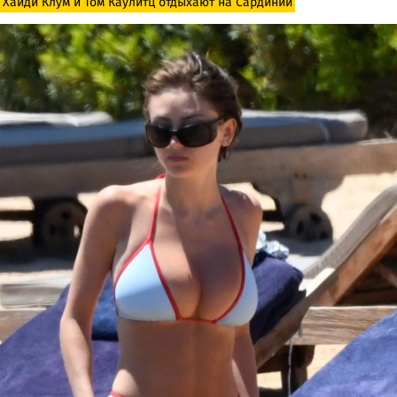
Хайди Клум и Том Каулитц отдыхают на Сардинии