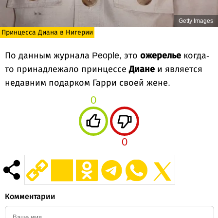
Getty Images
Принцесса Диана в Нигерии
По данным журнала People, это
ожерелье
когда-
то принадлежало принцессе
Диане
и является
недавним подарком Гарри своей жене.
0
0
Комментарии