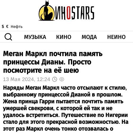
МУЗЫКА
КИНО
МОДА
НЕИНО
$
€
Нефть
Меган Маркл почтила память
ЗДОРОВЬЕ
КОРОНА
ИСКУССТВО
ДРУГОЕ
принцессы Дианы. Просто
О НАС
ВИДЕО
ГОРОСКОП
посмотрите на её шею
13 Мая 2024, 12:24
Наряды Меган Маркл часто отсылают к стилю,
выбранному принцессой Дианой в прошлом.
Жена принца Гарри пытается почтить память
умершей свекрови, с которой ей так и не
удалось встретиться. Путешествие по Нигерии
стало для этого прекрасной возможностью. На
этот раз Маркл очень тонко отозвалась о