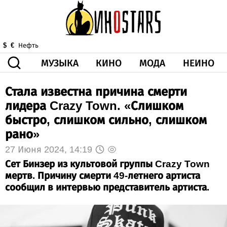
МУЗЫКА
КИНО
МОДА
НЕИНО
$
€
Нефть
Стала известна причина смерти
ЗДОРОВЬЕ
КОРОНА
ИСКУССТВО
ДРУГОЕ
лидера Crazy Town. «Слишком
О НАС
ВИДЕО
ГОРОСКОП
быстро, слишком сильно, слишком
рано»
27 Июня 2024, 14:19
Сет Бинзер из культовой группы Crazy Town
мертв. Причину смерти 49-летнего артиста
сообщил в интервью представитель артиста.