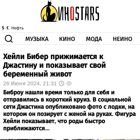
МУЗЫКА
КИНО
МОДА
НЕИНО
$
€
Нефть
Хейли Бибер прижимается к
ЗДОРОВЬЕ
КОРОНА
ИСКУССТВО
ДРУГОЕ
Джастину и показывает свой
О НАС
ВИДЕО
ГОРОСКОП
беременный живот
26 Июня 2024, 21:31
Биброу нашли время только для себя и
отправились в короткий круиз. В социальной
сети Джастина опубликовано фото с лодки, на
котором он позирует с женой на руках. Фигура
Хейли показывает, что роды быстро
приближаются...