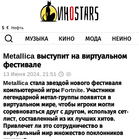
МУЗЫКА
КИНО
МОДА
НЕИНО
$
€
Нефть
Metallica выступит на виртуальном
ЗДОРОВЬЕ
КОРОНА
ИСКУССТВО
ДРУГОЕ
фестивале
О НАС
ВИДЕО
ГОРОСКОП
13 Июня 2024, 21:51
Metallica стала звездой нового фестиваля
компьютерной игры Fortnite. Участники
легендарной метал-группы появятся в
виртуальном мире, чтобы игроки могли
соревноваться друг с другом, используя сет-
лист, составленный из их лучших хитов.
Привлечет ли это сотрудничество в
виртуальный мир множество поклонников