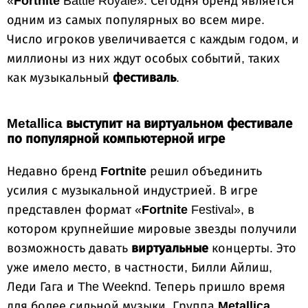
«
Fortnite
Battle Royale». Сегодня бренд является
одним из самых популярных во всем мире.
Число игроков увеличивается с каждым годом, и
миллионы из них ждут особых событий, таких
как музыкальный
фестиваль
.
Metallica выступит на виртуальном фестивале
по популярной компьютерной игре
Недавно бренд
Fortnite
решил объединить
усилия с музыкальной индустрией. В игре
представлен формат «
Fortnite
Festival», в
котором крупнейшие мировые звезды получили
возможность давать
виртуальные
концерты. Это
уже имело место, в частности, Билли Айлиш,
Леди Гага и The Weeknd. Теперь пришло время
для более сильной музыки. Группа
Metallica