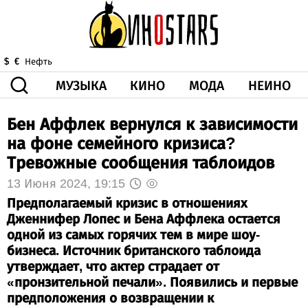
МУЗЫКА
КИНО
МОДА
НЕИНО
$
€
Нефть
Бен Аффлек вернулся к зависимости
ЗДОРОВЬЕ
КОРОНА
ИСКУССТВО
ДРУГОЕ
на фоне семейного кризиса?
О НАС
ВИДЕО
ГОРОСКОП
Тревожные сообщения таблоидов
13 Июня 2024, 19:15
Предполагаемый кризис в отношениях
Дженнифер Лопес и Бена Аффлека остается
одной из самых горячих тем в мире шоу-
бизнеса. Источник британского таблоида
утверждает, что актер страдает от
«пронзительной печали». Появились и первые
предположения о возвращении к