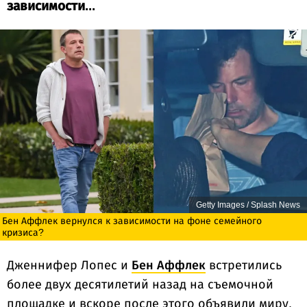
зависимости...
Getty Images / Splash News
Бен Аффлек вернулся к зависимости на фоне семейного
кризиса?
Дженнифер Лопес и
Бен Аффлек
встретились
более двух десятилетий назад на съемочной
площадке и вскоре после этого объявили миру,