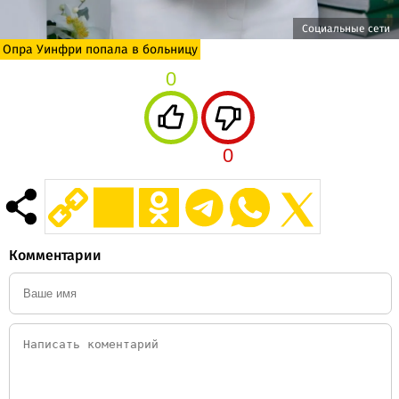
Социальные сети
Опра Уинфри попала в больницу
0
0
Комментарии