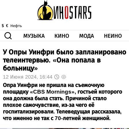
МУЗЫКА
КИНО
МОДА
НЕИНО
$
€
Нефть
У Опры Уинфри было запланировано
ЗДОРОВЬЕ
КОРОНА
ИСКУССТВО
ДРУГОЕ
телеинтервью. «Она попала в
О НАС
ВИДЕО
ГОРОСКОП
больницу»
12 Июня 2024, 16:44
Опра Уинфри не пришла на съемочную
площадку «CBS Mornings», гостьей которого
она должна была стать. Причиной стало
плохое самочувствие, из-за чего её
госпитализировали. Телеведущая рассказала,
что именно не так с 70-летней женщиной.