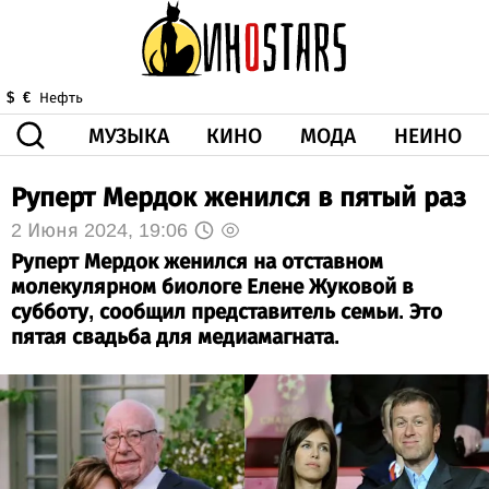
МУЗЫКА
КИНО
МОДА
НЕИНО
$
€
Нефть
Руперт Мердок женился в пятый раз
ЗДОРОВЬЕ
КОРОНА
ИСКУССТВО
ДРУГОЕ
2 Июня 2024, 19:06
О НАС
ВИДЕО
ГОРОСКОП
Руперт Мердок женился на отставном
молекулярном биологе Елене Жуковой в
субботу, сообщил представитель семьи. Это
пятая свадьба для медиамагната.