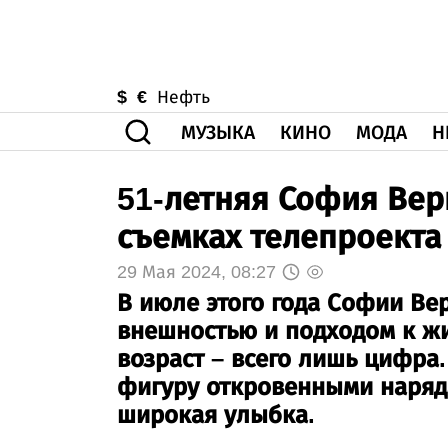
$
€
Нефть
МУЗЫКА
КИНО
МОДА
Н
51-летняя София Верг
съемках телепроекта
29 Мая 2024, 08:27
В июле этого года Софии Вер
внешностью и подходом к жи
возраст – всего лишь цифра
фигуру откровенными наряда
широкая улыбка.