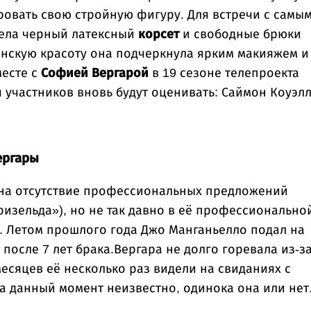
овать свою стройную фигуру. Для встречи с самы
ела черный латексный
корсет
и свободные брюки
анскую красоту она подчеркнула ярким макияжем и
есте с
Софией Вергарой
в 19 сезоне телепроекта
 участников вновь будут оценивать: Саймон Коуэлл
ергары
на отсутствие профессиональных предложений
«Гризельда»), но не так давно в её профессионально
. Летом прошлого года Джо Манганьелло подал на
после 7 лет брака.Вергара не долго горевала из-з
месяцев её несколько раз видели на свиданиях с
а данный момент неизвестно, одинока она или нет