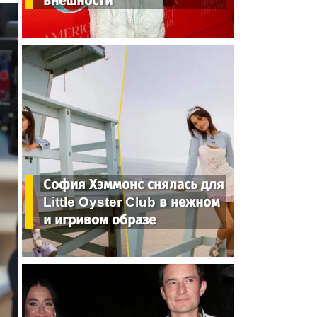
внешности
София Хэммонс снялась для
Little Oyster Club в нежном
и игривом образе