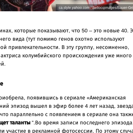
ca.style.yahoo.com / Bellocqimages/Bauer-Grif
нах, которые показывают, что 50 – это новые 40. 
него вида (тут помимо генов охотно используют
ной привлекательности. В эту группу, несомненно,
я актриса колумбийского происхождения уже много
ей.
те
риобрела, появившись в сериале «Американская
дний эпизод вышел в эфир более 4 лет назад, звезд
 что параллельно с появлением в сериале она такж
щет таланты
”.Во время записи последнего эпизода
ли участие в рекламной фотосессии. По этому случ