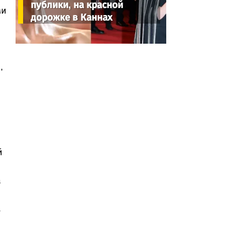
публики, на красной
ми
дорожке в Каннах
,
й
а
.