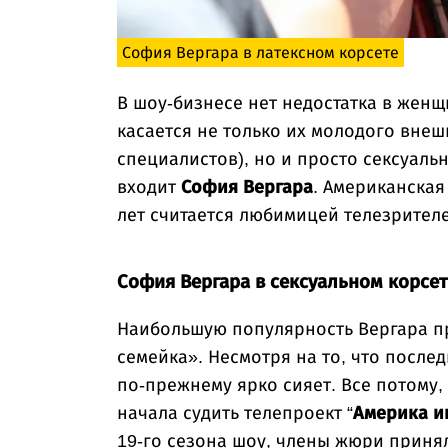
София Вергара в латексном корсете
В шоу-бизнесе нет недостатка в женщи
касается не только их молодого внеш
специалистов), но и просто сексуаль
входит
София Вергара
. Американска
лет считается любимицей телезрител
София Вергара в сексуальном корсе
Наибольшую популярность Вергара п
семейка». Несмотря на то, что после
по-прежнему ярко сияет. Все потому,
начала судить телепроект “
Америка и
19-го сезона шоу, члены жюри приня