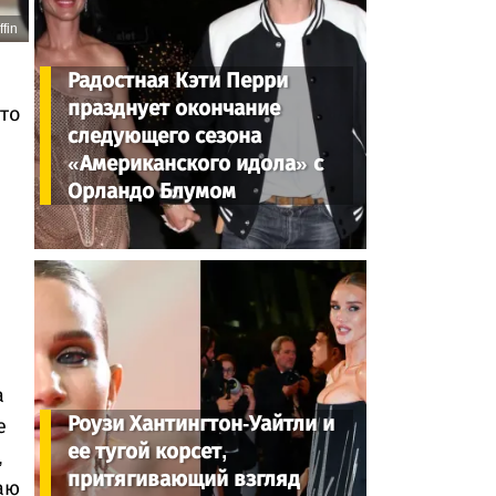
fin
Радостная Кэти Перри
празднует окончание
Это
следующего сезона
«Американского идола» с
Орландо Блумом
а
Роузи Хантингтон-Уайтли и
е
ее тугой корсет,
,
притягивающий взгляд
аю