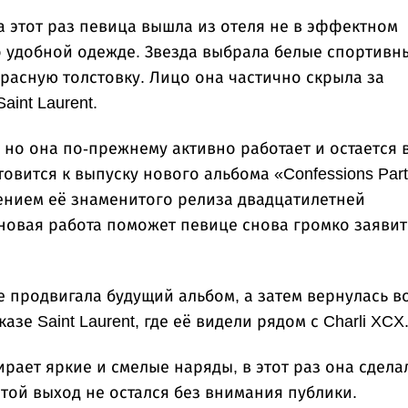
На этот раз певица вышла из отеля не в эффектном
о удобной одежде. Звезда выбрала белые спортивн
расную толстовку. Лицо она частично скрыла за
int Laurent.
 но она по-прежнему активно работает и остается 
овится к выпуску нового альбома «Confessions Part
жением её знаменитого релиза двадцатилетней
новая работа поможет певице снова громко заявит
е продвигала будущий альбом, а затем вернулась в
зе Saint Laurent, где её видели рядом с Charli XCX
ирает яркие и смелые наряды, в этот раз она сдела
стой выход не остался без внимания публики.