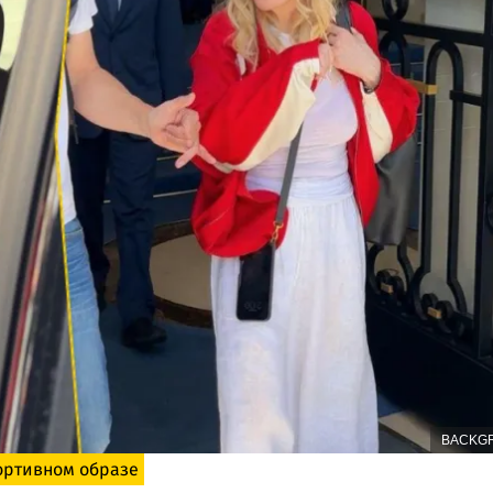
BACKG
ортивном образе