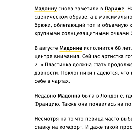
Мадонну
снова заметили в
Париже
. 
сценическом образе, а в максимальн
брюки, облегающий топ и объемную к
крупными солнцезащитными очками Sa
В августе
Мадонне
исполнится 68 лет,
центре внимания. Сейчас артистка гот
2..» Пластинка должна стать продол
давности. Поклонники надеются, что 
себе в чартах.
Недавно
Мадонна
была в Лондоне, гд
Францию. Также она появилась на пока
Несмотря на то что певица часто выб
ставку на комфорт. И даже такой про