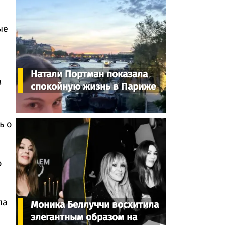
ые
Натали Портман показала
в
спокойную жизнь в Париже
ь о
о
.
ла
Моника Беллуччи восхитила
элегантным образом на