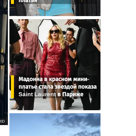
платья
Мадонна в красном мини-
платье стала звездой показа
Saint Laurent в Париже
RID