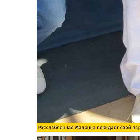
Расслабленная Мадонна покидает свой па