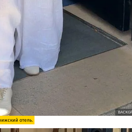
BACKG
рижский отель.