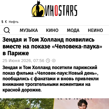
МУЗЫКА
КИНО
МОДА
НЕИНО
$
€
Нефть
Зендая и Том Холланд появились
ЗДОРОВЬЕ
вместе на показе «Человека-паука»
КОРОНА
ИСКУССТВО
ДРУГОЕ
в Париже
О НАС
ВИДЕО
ГОРОСКОП
25 Июня 2026, 07:56
Зендая и Том Холланд посетили парижский
показ фильма «Человек-паук:Новый день»,
пообщались с фанатами и вновь привлекли
внимание трогательными моментами на
красной дорожке.