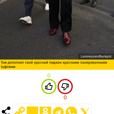
Lammeysam/Backgrid
Том дополнил свой красный пиджак красными лакированными
туфлями
0
0