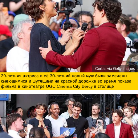
Corbis via Getty Images
29-летняя актриса и её 30-летний новый муж были замечены
смеющимися и шутящими на красной дорожке во время показа
фильма в кинотеатре UGC Cinema City Bercy в столице