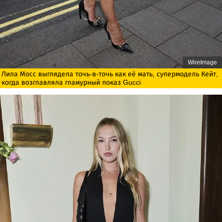
WireImage
Лила Мосс выглядела точь-в-точь как её мать, супермодель Кейт,
когда возглавляла гламурный показ Gucci