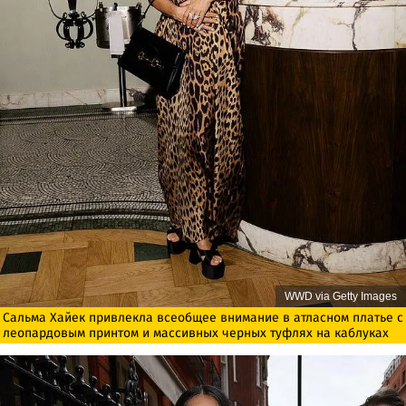
WWD via Getty Images
Сальма Хайек привлекла всеобщее внимание в атласном платье с
леопардовым принтом и массивных черных туфлях на каблуках