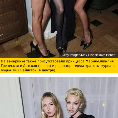
Getty Images/Max Cisotti/Dave Benett
На вечеринке также присутствовали принцесса Мария-Олимпия
Греческая и Датская (слева) и редактор отдела красоты журнала
Vogue Тиш Вайнсток (в центре)