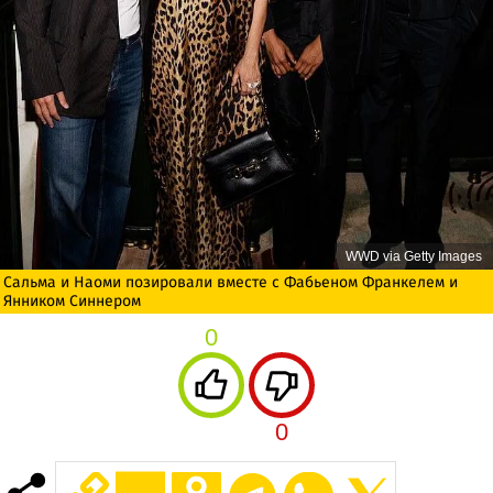
WWD via Getty Images
Сальма и Наоми позировали вместе с Фабьеном Франкелем и
Янником Синнером
0
0