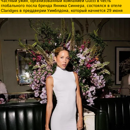
Частный ужин, организованный компанией Gucci в честь
глобального посла бренда Янника Синнера, состоялся в отеле
Claridges в преддверии Уимблдона, который начнется 29 июня