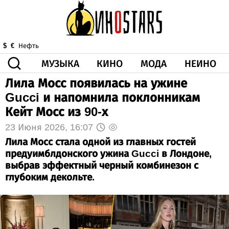
МУЗЫКА
КИНО
МОДА
НЕИНО
$
€
Нефть
Лила Мосс появилась на ужине
ЗДОРОВЬЕ
Gucci и напомнила поклонникам
КОРОНА
ИСКУССТВО
ДРУГОЕ
Кейт Мосс из 90-х
О НАС
ВИДЕО
ГОРОСКОП
23 Июня 2026, 16:07
Лила Мосс стала одной из главных гостей
предуимблдонского ужина Gucci в Лондоне,
выбрав эффектный черный комбинезон с
глубоким декольте.