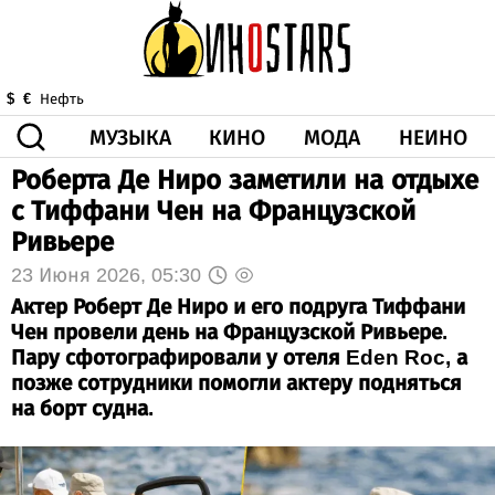
МУЗЫКА
КИНО
МОДА
НЕИНО
$
€
Нефть
Роберта Де Ниро заметили на отдыхе
ЗДОРОВЬЕ
с Тиффани Чен на Французской
КОРОНА
ИСКУССТВО
ДРУГОЕ
Ривьере
О НАС
ВИДЕО
ГОРОСКОП
23 Июня 2026, 05:30
Актер Роберт Де Ниро и его подруга Тиффани
Чен провели день на Французской Ривьере.
Пару сфотографировали у отеля Eden Roc, а
позже сотрудники помогли актеру подняться
на борт судна.