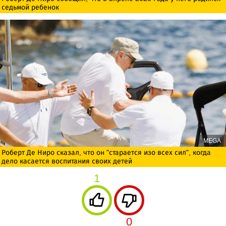
седьмой ребенок
MEGA
Роберт Де Ниро сказал, что он "старается изо всех сил", когда
дело касается воспитания своих детей
1
0