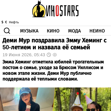
МУЗЫКА
КИНО
МОДА
НЕИНО
$
€
Нефть
Деми Мур поздравила Эмму Хеминг с
ЗДОРОВЬЕ
50-летием и назвала её семьей
КОРОНА
ИСКУССТВО
ДРУГОЕ
О НАС
ВИДЕО
ГОРОСКОП
19 Июня 2026, 05:43
Эмма Хеминг отметила юбилей трогательным
постом о семье, уходе за Брюсом Уиллисом и
новом этапе жизни. Деми Мур публично
поддержала её теплыми словами.