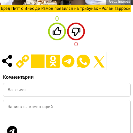
Getty Images
Брэд Питт с Инес де Рамон появился на трибунах «Ролан Гаррос»
0
0
Комментарии