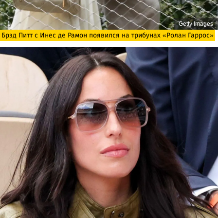
Getty Images
Брэд Питт с Инес де Рамон появился на трибунах «Ролан Гаррос»