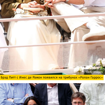
Getty Images
Брэд Питт с Инес де Рамон появился на трибунах «Ролан Гаррос»