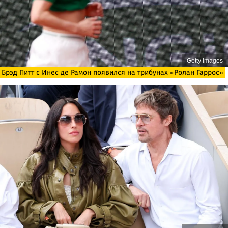
Getty Images
Брэд Питт с Инес де Рамон появился на трибунах «Ролан Гаррос»