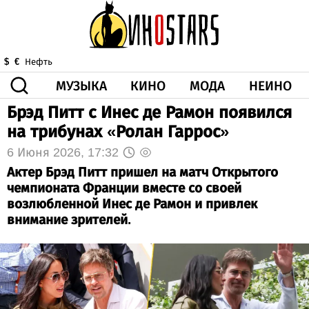
МУЗЫКА
КИНО
МОДА
НЕИНО
$
€
Нефть
Брэд Питт с Инес де Рамон появился
ЗДОРОВЬЕ
на трибунах «Ролан Гаррос»
КОРОНА
ИСКУССТВО
ДРУГОЕ
О НАС
ВИДЕО
ГОРОСКОП
6 Июня 2026, 17:32
Актер Брэд Питт пришел на матч Открытого
чемпионата Франции вместе со своей
возлюбленной Инес де Рамон и привлек
внимание зрителей.