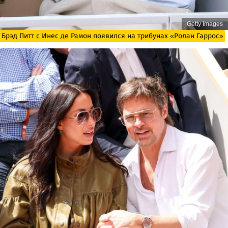
Getty Images
Брэд Питт с Инес де Рамон появился на трибунах «Ролан Гаррос»