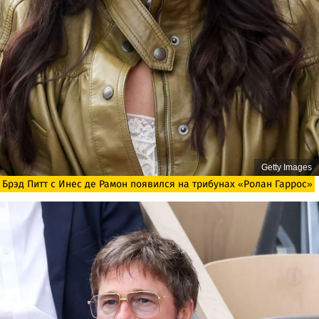
Getty Images
Брэд Питт с Инес де Рамон появился на трибунах «Ролан Гаррос»