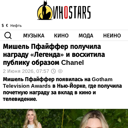
МУЗЫКА
КИНО
МОДА
НЕИНО
$
€
Нефть
Мишель Пфайффер получила
ЗДОРОВЬЕ
награду «Легенда» и восхитила
КОРОНА
ИСКУССТВО
ДРУГОЕ
публику образом Chanel
О НАС
ВИДЕО
ГОРОСКОП
2 Июня 2026, 07:57
Мишель Пфайффер появилась на Gotham
Television Awards в Нью-Йорке, где получила
почетную награду за вклад в кино и
телевидение.