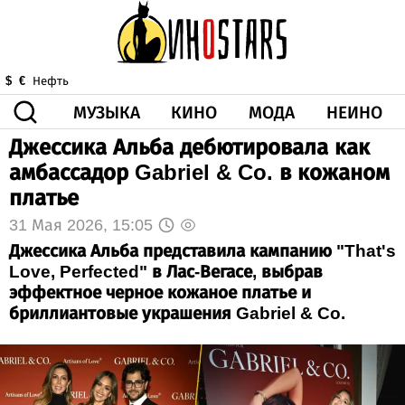
МУЗЫКА
КИНО
МОДА
НЕИНО
$
€
Нефть
Джессика Альба дебютировала как
ЗДОРОВЬЕ
амбассадор Gabriel & Co. в кожаном
КОРОНА
ИСКУССТВО
ДРУГОЕ
платье
О НАС
ВИДЕО
ГОРОСКОП
31 Мая 2026, 15:05
Джессика Альба представила кампанию "That's
Love, Perfected" в Лас-Вегасе, выбрав
эффектное черное кожаное платье и
бриллиантовые украшения Gabriel & Co.