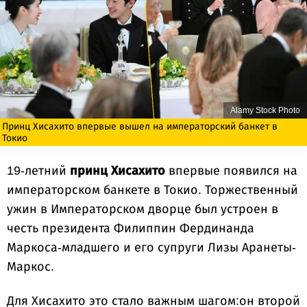
Alamy Stock Photo
Принц Хисахито впервые вышел на императорский банкет в
Токио
19-летний
принц Хисахито
впервые появился на
императорском банкете в Токио. Торжественный
ужин в Императорском дворце был устроен в
честь президента Филиппин Фердинанда
Маркоса-младшего и его супруги Лизы Аранеты-
Маркос.
Для Хисахито это стало важным шагом:он второй