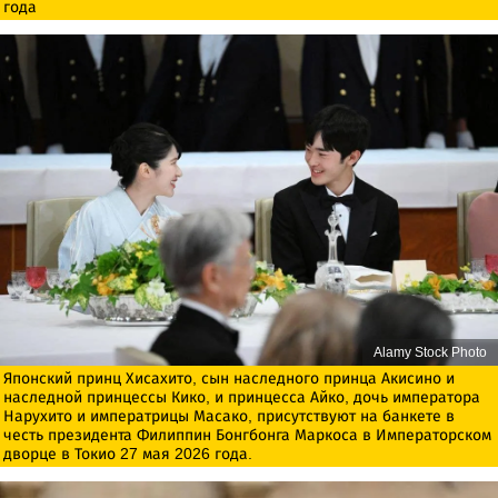
года
Alamy Stock Photo
Японский принц Хисахито, сын наследного принца Акисино и
наследной принцессы Кико, и принцесса Айко, дочь императора
Нарухито и императрицы Масако, присутствуют на банкете в
честь президента Филиппин Бонгбонга Маркоса в Императорском
дворце в Токио 27 мая 2026 года.