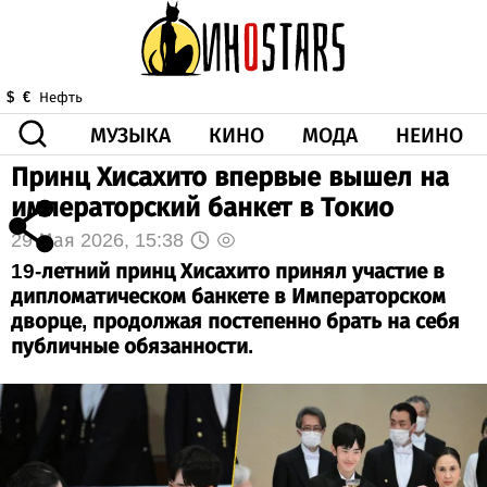
МУЗЫКА
КИНО
МОДА
НЕИНО
$
€
Нефть
Принц Хисахито впервые вышел на
ЗДОРОВЬЕ
КОРОНА
ИСКУССТВО
ДРУГОЕ
императорский банкет в Токио
О НАС
ВИДЕО
ГОРОСКОП
29 Мая 2026, 15:38
19-летний принц Хисахито принял участие в
дипломатическом банкете в Императорском
дворце, продолжая постепенно брать на себя
публичные обязанности.