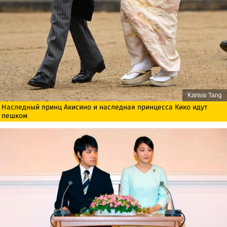
Karwai Tang
Наследный принц Акисино и наследная принцесса Кико идут
пешком